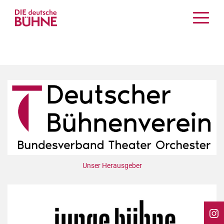
Kritiken
Schauspiel
Musiktheater
Tanz
Crossover
Bühnenwelt
Festivals & Veranstaltungen
Menschen & Theater
Themen
Unser Herausgeber
Internationales
Nachrufe
Medientipps