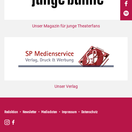
DdB-map
Kalender
Premierensuche
Unser Magazin für junge Theaterfans
Festival-Planer
Hefte
Alle Hefte
Leseproben
Podcast
Service
Unser Verlag
Shop / Abo
Newsletter
Redaktion
Redaktion
Newsletter
Mediadaten
Impressum
Datenschutz
Autor:innen
Partner