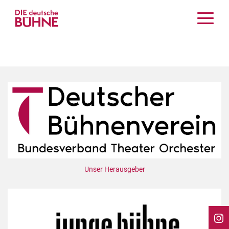
Kritiken
Schauspiel
Musiktheater
Tanz
Crossover
Bühnenwelt
Festivals & Veranstaltungen
Menschen & Theater
Themen
Unser Herausgeber
Internationales
Nachrufe
Medientipps