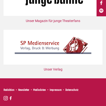
DdB-map
Kalender
Premierensuche
Unser Magazin für junge Theaterfans
Festival-Planer
Hefte
Alle Hefte
Leseproben
Podcast
Service
Unser Verlag
Shop / Abo
Newsletter
Redaktion
Redaktion
Newsletter
Mediadaten
Impressum
Datenschutz
Autor:innen
Partner