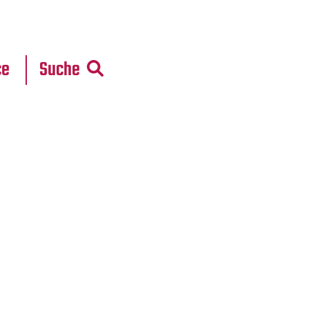
r
daten
ce
Suche