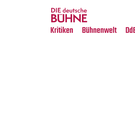
Tanz
Nachrufe
Crossover
Medientipps
Kritiken
Bühnenwelt
Dd