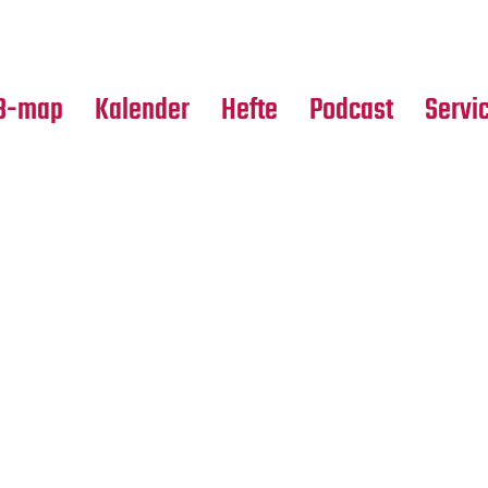
Premierensuche
Alle Hefte
Partne
Festival-Planer
Leseproben
Media
B-map
Kalender
Hefte
Podcast
Servi