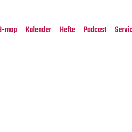
Premierensuche
Alle Hefte
Partne
Festival-Planer
Leseproben
Media
B-map
Kalender
Hefte
Podcast
Servi