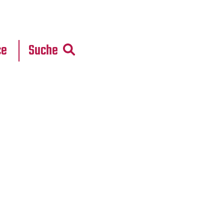
r
daten
ce
Suche