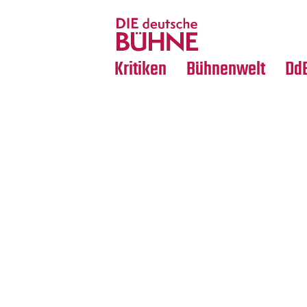
Tanz
Nachrufe
Crossover
Medientipps
Kritiken
Bühnenwelt
Dd