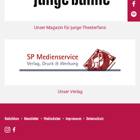
DdB-map
Kalender
Premierensuche
Unser Magazin für junge Theaterfans
Festival-Planer
Hefte
Alle Hefte
Leseproben
Podcast
Service
Unser Verlag
Shop / Abo
Newsletter
Redaktion
Redaktion
Newsletter
Mediadaten
Impressum
Datenschutz
Autor:innen
Partner