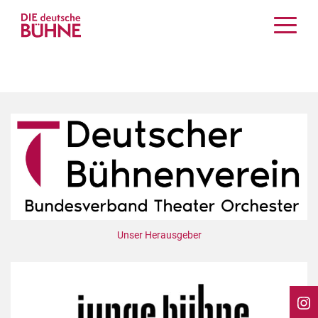
Kritiken
Schauspiel
Musiktheater
Tanz
Crossover
Bühnenwelt
Festivals & Veranstaltungen
Menschen & Theater
Themen
Unser Herausgeber
Internationales
Nachrufe
Medientipps