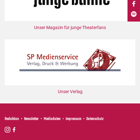
DdB-map
Kalender
Premierensuche
Unser Magazin für junge Theaterfans
Festival-Planer
Hefte
Alle Hefte
Leseproben
Podcast
Service
Unser Verlag
Shop / Abo
Newsletter
Redaktion
Redaktion
Newsletter
Mediadaten
Impressum
Datenschutz
Autor:innen
Partner