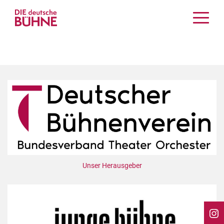
Kritiken
Schauspiel
Musiktheater
Tanz
Crossover
Bühnenwelt
Festivals & Veranstaltungen
Menschen & Theater
Themen
Unser Herausgeber
Internationales
Nachrufe
Medientipps