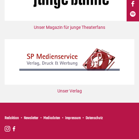
DdB-map
Kalender
Premierensuche
Unser Magazin für junge Theaterfans
Festival-Planer
Hefte
Alle Hefte
Leseproben
Podcast
Service
Unser Verlag
Shop / Abo
Newsletter
Redaktion
Redaktion
Newsletter
Mediadaten
Impressum
Datenschutz
Autor:innen
Partner