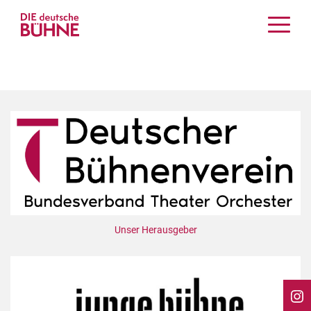
Kritiken
Schauspiel
Musiktheater
Tanz
Crossover
Bühnenwelt
Festivals & Veranstaltungen
Menschen & Theater
Themen
Unser Herausgeber
Internationales
Nachrufe
Medientipps