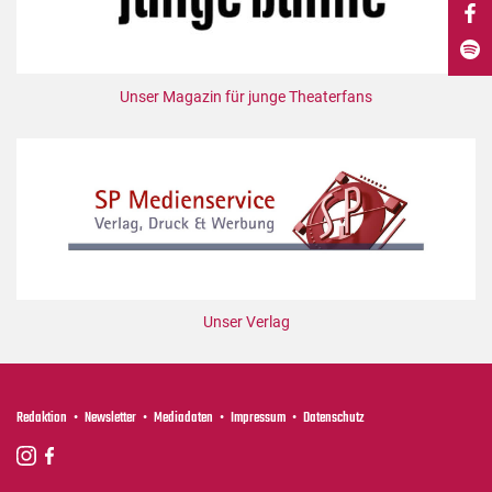
DdB-map
Kalender
Premierensuche
Unser Magazin für junge Theaterfans
Festival-Planer
Hefte
Alle Hefte
Leseproben
Podcast
Service
Unser Verlag
Shop / Abo
Newsletter
Redaktion
Redaktion
Newsletter
Mediadaten
Impressum
Datenschutz
Autor:innen
Partner