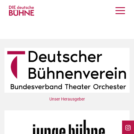
Kritiken
Schauspiel
Musiktheater
Tanz
Crossover
Bühnenwelt
Festivals & Veranstaltungen
Menschen & Theater
Themen
Unser Herausgeber
Internationales
Nachrufe
Medientipps