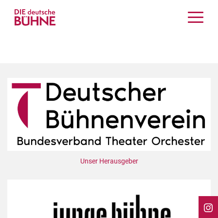
Kritiken
Schauspiel
Musiktheater
Tanz
Crossover
Bühnenwelt
Festivals & Veranstaltungen
Menschen & Theater
Themen
Unser Herausgeber
Internationales
Nachrufe
Medientipps