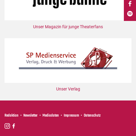
DdB-map
Kalender
Premierensuche
Unser Magazin für junge Theaterfans
Festival-Planer
Hefte
Alle Hefte
Leseproben
Podcast
Service
Unser Verlag
Shop / Abo
Newsletter
Redaktion
Redaktion
Newsletter
Mediadaten
Impressum
Datenschutz
Autor:innen
Partner