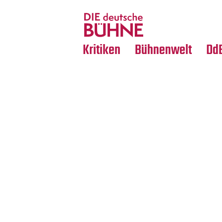
Tanz
Nachrufe
Crossover
Medientipps
Kritiken
Bühnenwelt
Dd