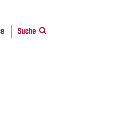
r
daten
ce
Suche