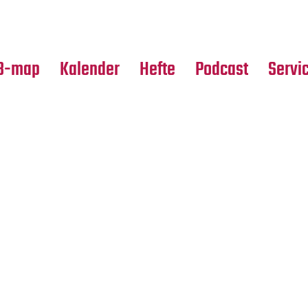
Premierensuche
Alle Hefte
Partne
Festival-Planer
Leseproben
Media
B-map
Kalender
Hefte
Podcast
Servi