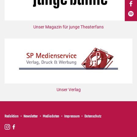
DdB-map
Kalender
Premierensuche
Unser Magazin für junge Theaterfans
Festival-Planer
Hefte
Alle Hefte
Leseproben
Podcast
Service
Unser Verlag
Shop / Abo
Newsletter
Redaktion
Redaktion
Newsletter
Mediadaten
Impressum
Datenschutz
Autor:innen
Partner