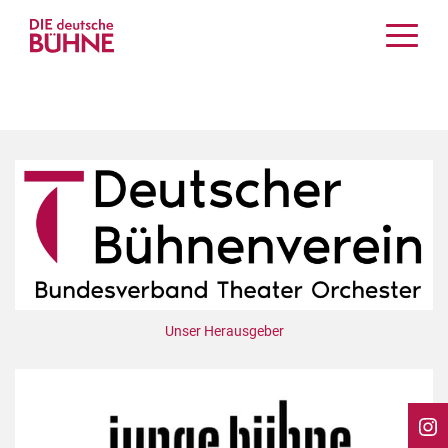
Kritiken
Schauspiel
Musiktheater
Tanz
Crossover
Bühnenwelt
Festivals & Veranstaltungen
Menschen & Theater
Themen
Unser Herausgeber
Internationales
Nachrufe
Medientipps