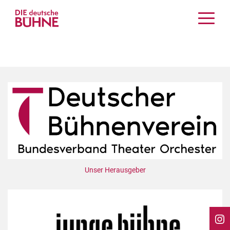
Kritiken
Schauspiel
Musiktheater
Tanz
Crossover
Bühnenwelt
Festivals & Veranstaltungen
Menschen & Theater
Themen
Unser Herausgeber
Internationales
Nachrufe
Medientipps