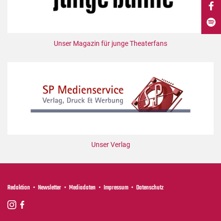
DdB-map
Kalender
Premierensuche
Unser Magazin für junge Theaterfans
Festival-Planer
Hefte
Alle Hefte
Leseproben
Podcast
Service
Unser Verlag
Shop / Abo
Newsletter
Redaktion
Redaktion
Newsletter
Mediadaten
Impressum
Datenschutz
Autor:innen
Partner