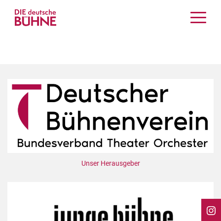
Kritiken
Schauspiel
Musiktheater
Tanz
Crossover
Bühnenwelt
Festivals & Veranstaltungen
Menschen & Theater
Themen
Unser Herausgeber
Internationales
Nachrufe
Medientipps