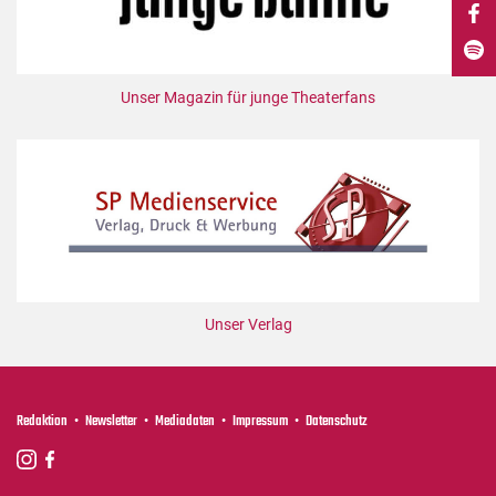
DdB-map
Kalender
Premierensuche
Unser Magazin für junge Theaterfans
Festival-Planer
Hefte
Alle Hefte
Leseproben
Podcast
Service
Unser Verlag
Shop / Abo
Newsletter
Redaktion
Redaktion
Newsletter
Mediadaten
Impressum
Datenschutz
Autor:innen
Partner