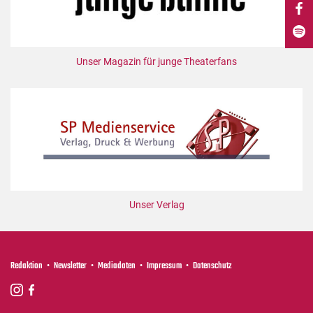
DdB-map
Kalender
Premierensuche
Unser Magazin für junge Theaterfans
Festival-Planer
Hefte
Alle Hefte
Leseproben
Podcast
Service
Unser Verlag
Shop / Abo
Newsletter
Redaktion
Redaktion
Newsletter
Mediadaten
Impressum
Datenschutz
Autor:innen
Partner