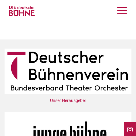
Kritiken
Schauspiel
Musiktheater
Tanz
Crossover
Bühnenwelt
Festivals & Veranstaltungen
Menschen & Theater
Themen
Unser Herausgeber
Internationales
Nachrufe
Medientipps