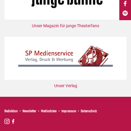
DdB-map
Kalender
Premierensuche
Unser Magazin für junge Theaterfans
Festival-Planer
Hefte
Alle Hefte
Leseproben
Podcast
Service
Unser Verlag
Shop / Abo
Newsletter
Redaktion
Redaktion
Newsletter
Mediadaten
Impressum
Datenschutz
Autor:innen
Partner