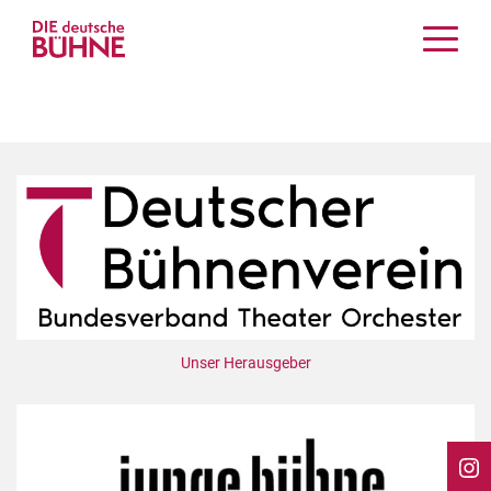
Kritiken
Schauspiel
Musiktheater
Tanz
Crossover
Bühnenwelt
Festivals & Veranstaltungen
Menschen & Theater
Themen
Unser Herausgeber
Internationales
Nachrufe
Medientipps