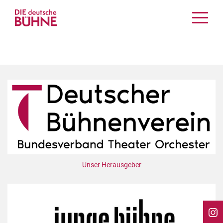
Kritiken
Schauspiel
Musiktheater
Tanz
Crossover
Bühnenwelt
Festivals & Veranstaltungen
Menschen & Theater
Themen
Unser Herausgeber
Internationales
Nachrufe
Medientipps