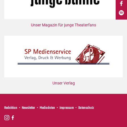
DdB-map
Kalender
Premierensuche
Unser Magazin für junge Theaterfans
Festival-Planer
Hefte
Alle Hefte
Leseproben
Podcast
Service
Unser Verlag
Shop / Abo
Newsletter
Redaktion
Redaktion
Newsletter
Mediadaten
Impressum
Datenschutz
Autor:innen
Partner