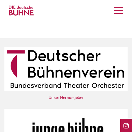
Kritiken
Schauspiel
Musiktheater
Tanz
Crossover
Bühnenwelt
Festivals & Veranstaltungen
Menschen & Theater
Themen
Unser Herausgeber
Internationales
Nachrufe
Medientipps