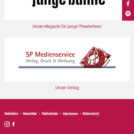
DdB-map
Kalender
Premierensuche
Unser Magazin für junge Theaterfans
Festival-Planer
Hefte
Alle Hefte
Leseproben
Podcast
Service
Unser Verlag
Shop / Abo
Newsletter
Redaktion
Redaktion
Newsletter
Mediadaten
Impressum
Datenschutz
Autor:innen
Partner