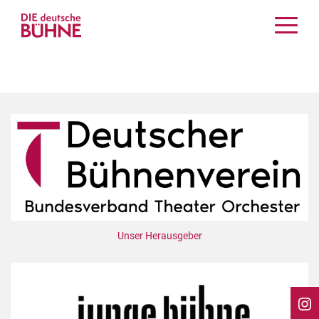
Kritiken
Schauspiel
Musiktheater
Tanz
Crossover
Bühnenwelt
Festivals & Veranstaltungen
Menschen & Theater
Themen
Unser Herausgeber
Internationales
Nachrufe
Medientipps