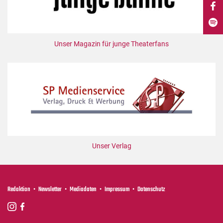
DdB-map
Kalender
Premierensuche
Unser Magazin für junge Theaterfans
Festival-Planer
Hefte
Alle Hefte
Leseproben
Podcast
Service
Unser Verlag
Shop / Abo
Newsletter
Redaktion
Redaktion
Newsletter
Mediadaten
Impressum
Datenschutz
Autor:innen
Partner