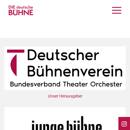
Kritiken
Schauspiel
Musiktheater
Tanz
Crossover
Bühnenwelt
Festivals & Veranstaltungen
Menschen & Theater
Themen
Unser Herausgeber
Internationales
Nachrufe
Medientipps