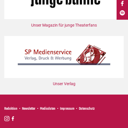
DdB-map
Kalender
Premierensuche
Unser Magazin für junge Theaterfans
Festival-Planer
Hefte
Alle Hefte
Leseproben
Podcast
Service
Unser Verlag
Shop / Abo
Newsletter
Redaktion
Redaktion
Newsletter
Mediadaten
Impressum
Datenschutz
Autor:innen
Partner