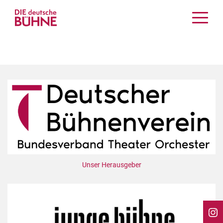
Kritiken
Schauspiel
Musiktheater
Tanz
Crossover
Bühnenwelt
Festivals & Veranstaltungen
Menschen & Theater
Themen
Unser Herausgeber
Internationales
Nachrufe
Medientipps