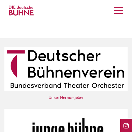
Kritiken
Schauspiel
Musiktheater
Tanz
Crossover
Bühnenwelt
Festivals & Veranstaltungen
Menschen & Theater
Themen
Unser Herausgeber
Internationales
Nachrufe
Medientipps