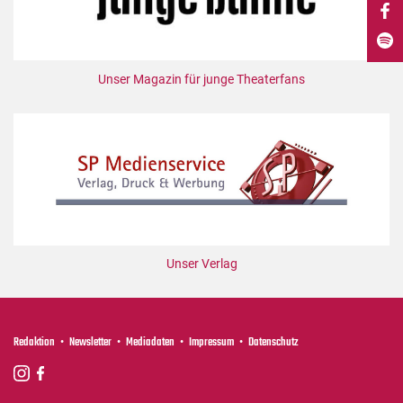
DdB-map
Kalender
Premierensuche
Unser Magazin für junge Theaterfans
Festival-Planer
Hefte
Alle Hefte
Leseproben
Podcast
Service
Unser Verlag
Shop / Abo
Newsletter
Redaktion
Redaktion
Newsletter
Mediadaten
Impressum
Datenschutz
Autor:innen
Partner