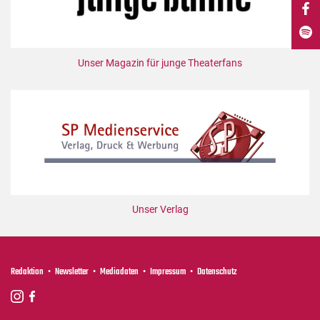
DdB-map
Kalender
Premierensuche
Unser Magazin für junge Theaterfans
Festival-Planer
Hefte
Alle Hefte
Leseproben
Podcast
Service
Unser Verlag
Shop / Abo
Newsletter
Redaktion
Redaktion
Newsletter
Mediadaten
Impressum
Datenschutz
Autor:innen
Partner