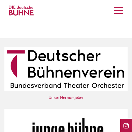
Kritiken
Schauspiel
Musiktheater
Tanz
Crossover
Bühnenwelt
Festivals & Veranstaltungen
Menschen & Theater
Themen
Unser Herausgeber
Internationales
Nachrufe
Medientipps