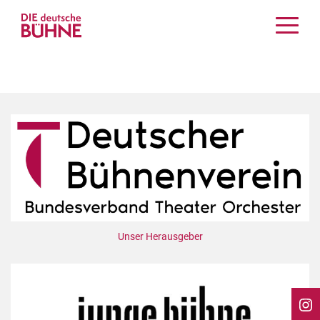
Kritiken
Schauspiel
Musiktheater
Tanz
Crossover
Bühnenwelt
Festivals & Veranstaltungen
Menschen & Theater
Themen
Unser Herausgeber
Internationales
Nachrufe
Medientipps