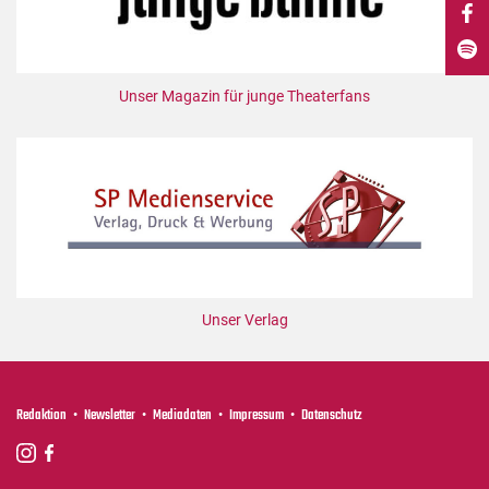
DdB-map
Kalender
Premierensuche
Unser Magazin für junge Theaterfans
Festival-Planer
Hefte
Alle Hefte
Leseproben
Podcast
Service
Unser Verlag
Shop / Abo
Newsletter
Redaktion
Redaktion
Newsletter
Mediadaten
Impressum
Datenschutz
Autor:innen
Partner