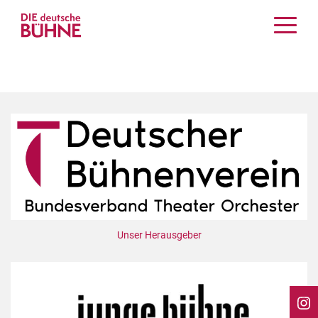
Kritiken
Schauspiel
Musiktheater
Tanz
Crossover
Bühnenwelt
Festivals & Veranstaltungen
Menschen & Theater
Themen
Unser Herausgeber
Internationales
Nachrufe
Medientipps