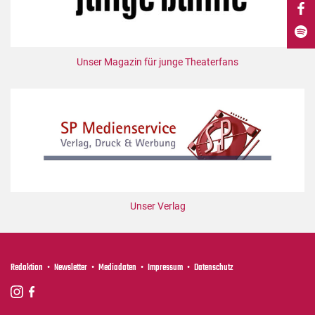
DdB-map
Kalender
Premierensuche
Unser Magazin für junge Theaterfans
Festival-Planer
Hefte
Alle Hefte
Leseproben
Podcast
Service
Unser Verlag
Shop / Abo
Newsletter
Redaktion
Redaktion
Newsletter
Mediadaten
Impressum
Datenschutz
Autor:innen
Partner