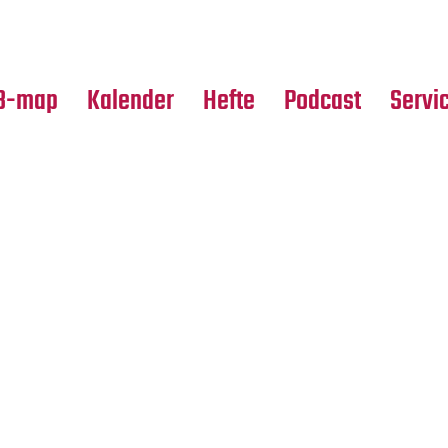
Premierensuche
Alle Hefte
Partne
Festival-Planer
Leseproben
Media
B-map
Kalender
Hefte
Podcast
Servi