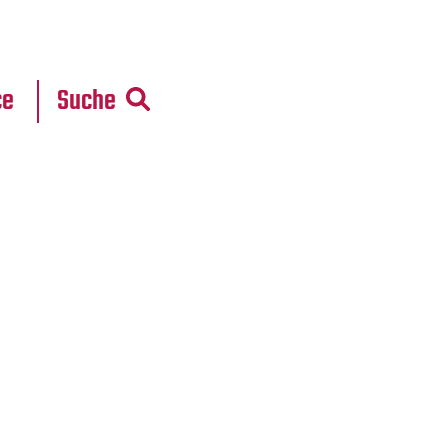
r
daten
ce
Suche