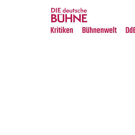
Tanz
Nachrufe
Crossover
Medientipps
Kritiken
Bühnenwelt
Dd