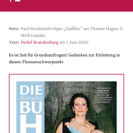
DdB-map
Kalender
Premierensuche
Foto:
Paul Hindemiths Oper „Cadillac” am Theater Hagen ©
Festival-Planer
Wolf Gutjahr
Hefte
Text:
Detlef Brandenburg
am 1. Juni 2020
Alle Hefte
Es ist Zeit für Grundsatzfragen! Gedanken zur Einleitung in
Leseproben
diesen Themenschwerpunkt
Podcast
Service
Shop / Abo
Newsletter
Redaktion
Autor:innen
Partner