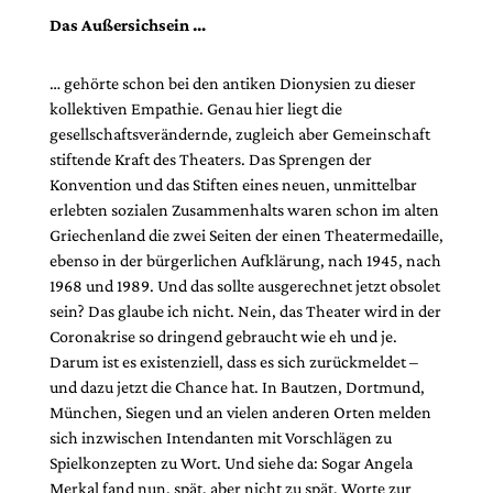
Das Außersichsein …
… gehörte schon bei den antiken Dionysien zu dieser
kollektiven Empathie. Genau hier liegt die
gesellschaftsverändernde, zugleich aber Gemeinschaft
stiftende Kraft des Theaters. Das Sprengen der
Konvention und das Stiften eines neuen, unmittelbar
erlebten sozialen Zusammenhalts waren schon im alten
Griechenland die zwei Seiten der einen Theatermedaille,
ebenso in der bürgerlichen Aufklärung, nach 1945, nach
1968 und 1989. Und das sollte ausgerechnet jetzt obsolet
sein? Das glaube ich nicht. Nein, das Theater wird in der
Coronakrise so dringend gebraucht wie eh und je.
Darum ist es existenziell, dass es sich zurückmeldet –
und dazu jetzt die Chance hat. In Bautzen, Dortmund,
München, Siegen und an vielen anderen Orten melden
sich inzwischen Intendanten mit Vorschlägen zu
Spielkonzepten zu Wort. Und siehe da: Sogar Angela
Merkal fand nun, spät, aber nicht zu spät, Worte zur