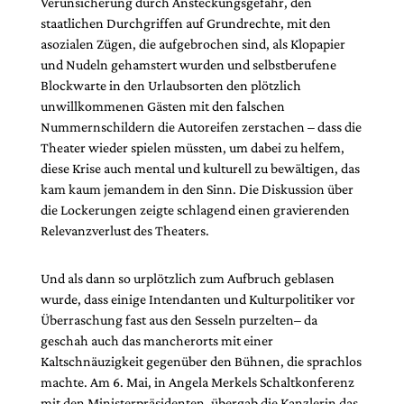
Verunsicherung durch Ansteckungsgefahr, den
staatlichen Durchgriffen auf Grundrechte, mit den
asozialen Zügen, die aufgebrochen sind, als Klopapier
und Nudeln gehamstert wurden und selbstberufene
Blockwarte in den Urlaubsorten den plötzlich
unwillkommenen Gästen mit den falschen
Nummernschildern die Autoreifen zerstachen – dass die
Theater wieder spielen müssten, um dabei zu helfem,
diese Krise auch mental und kulturell zu bewältigen, das
kam kaum jemandem in den Sinn. Die Diskussion über
die Lockerungen zeigte schlagend einen gravierenden
Relevanzverlust des Theaters.
Und als dann so urplötzlich zum Aufbruch geblasen
wurde, dass einige Intendanten und Kulturpolitiker vor
Überraschung fast aus den Sesseln purzelten– da
geschah auch das mancherorts mit einer
Kaltschnäuzigkeit gegenüber den Bühnen, die sprachlos
machte. Am 6. Mai, in Angela Merkels Schaltkonferenz
mit den Ministerpräsidenten, übergab die Kanzlerin das