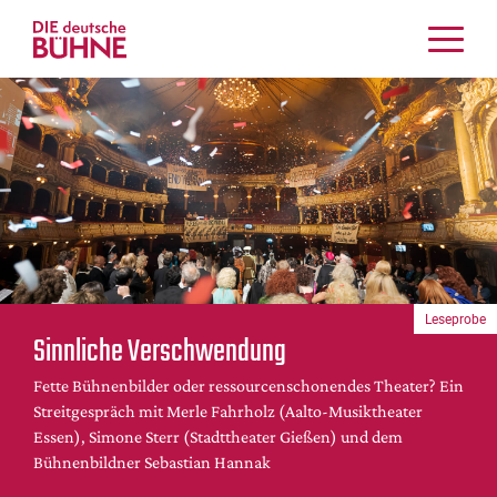
Kritiken
Schauspiel
Musiktheater
Tanz
Crossover
Bühnenwelt
Festivals & Veranstaltungen
Leseprobe
Menschen & Theater
Sinnliche Verschwendung
Themen
Fette Bühnenbilder oder ressourcenschonendes Theater? Ein
Internationales
Streitgespräch mit Merle Fahrholz (Aalto-Musiktheater
Nachrufe
Essen), Simone Sterr (Stadttheater Gießen) und dem
Medientipps
Bühnenbildner Sebastian Hannak