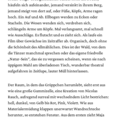
häufeln sich aufeinander, jemand versinkt in ihrem Berg,
jemand steigt von dort auf, oder Füße, Köpfe, Arme ragen
hoch. Ein Auf und Ab. Ellbogen werden zu Ecken oder
Stacheln. Die Wesen wenden sich, verdrehen sich,
schlängeln Arme um Köpfe. Mal verlangsamt, mal schnell
wie Ausschläge. Es flutscht und es zieht sich. Als laufe ein
Film über Gewächse im Zeitraffer ab. Organisch, doch ohne
die Schönheit des Allmählichen. Dies ist der Wald, von dem
die Tänzer manchmal sprechen oder das eigene friedvolle
„Natur-Sein“, das sie zu vergessen scheinen, wenn sie nach
üppigem Mahl am überladenen Tisch, wunderbar theatral
aufgefahren in Zeitlupe, lauter Müll hinterlassen.
Der Raum, in dem das Grüppchen herumlebt, sieht erst aus
wie eine große Gummizelle, eine Kreation von Nicolas
Rauch, aufregend surreal mit wechselndem Licht bestrichen:
hell, dunkel, von Gelb bis Rot, Pink, Violett. Wie aus
Materialermüdung klappen unerwartet Wandrechtecke
herunter, so entstehen Fenster. Aus dem ersten zieht Maja