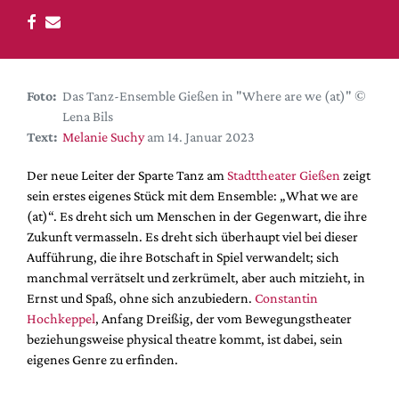
DdB-map
Kalender
Premierensuche
Festival-Planer
Foto:
Das Tanz-Ensemble Gießen in "Where are we (at)" ©
Lena Bils
Hefte
Text:
Melanie Suchy
am 14. Januar 2023
Alle Hefte
Der neue Leiter der Sparte Tanz am
Stadttheater Gießen
zeigt
Leseproben
sein erstes eigenes Stück mit dem Ensemble: „What we are
Podcast
(at)“. Es dreht sich um Menschen in der Gegenwart, die ihre
Zukunft vermasseln. Es dreht sich überhaupt viel bei dieser
Service
Aufführung, die ihre Botschaft in Spiel verwandelt; sich
manchmal verrätselt und zerkrümelt, aber auch mitzieht, in
Shop / Abo
Ernst und Spaß, ohne sich anzubiedern.
Constantin
Newsletter
Hochkeppel
, Anfang Dreißig, der vom Bewegungstheater
Redaktion
beziehungsweise physical theatre kommt, ist dabei, sein
Autor:innen
eigenes Genre zu erfinden.
Partner