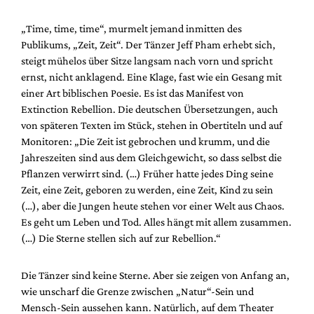
„Time, time, time“, murmelt jemand inmitten des
Publikums, „Zeit, Zeit“. Der Tänzer Jeff Pham erhebt sich,
steigt mühelos über Sitze langsam nach vorn und spricht
ernst, nicht anklagend. Eine Klage, fast wie ein Gesang mit
einer Art biblischen Poesie. Es ist das Manifest von
Extinction Rebellion. Die deutschen Übersetzungen, auch
von späteren Texten im Stück, stehen in Obertiteln und auf
Monitoren: „Die Zeit ist gebrochen und krumm, und die
Jahreszeiten sind aus dem Gleichgewicht, so dass selbst die
Pflanzen verwirrt sind. (…) Früher hatte jedes Ding seine
Zeit, eine Zeit, geboren zu werden, eine Zeit, Kind zu sein
(…), aber die Jungen heute stehen vor einer Welt aus Chaos.
Es geht um Leben und Tod. Alles hängt mit allem zusammen.
(…) Die Sterne stellen sich auf zur Rebellion.“
Die Tänzer sind keine Sterne. Aber sie zeigen von Anfang an,
wie unscharf die Grenze zwischen „Natur“-Sein und
Mensch-Sein aussehen kann. Natürlich, auf dem Theater