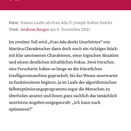
DdB-map
Kalender
Premierensuche
Foto:
Naima Laube als Frau Ada © Joseph Ruben Heicks
Text:
Andreas Berger
am 6. Dezember 2021
Festival-Planer
Hefte
Im zweiten Teil wird „Frau Ada denkt Unerhörtes“ von
Martina Clavadetscher dann doch noch ein richtiges Stück:
Alle Hefte
mit klar umrissenen Charakteren, einer logischen Situation
Leseproben
und einem deutlichen inhaltlichen Fokus. Zwei Forscher,
eine Forscherin haben so lange an der künstlichen
Podcast
Intelligenzmaschine gepruckelt, bis das Wesen unerwartet
Service
zu funktionieren beginnt, ja im Laufe des algorithmischen
Selbstoptimierungsprogramms sogar die Menschen zu
Shop / Abo
überholen ansetzt und ihnen ganz sachlich das tatsächlich
Newsletter
unerhörte Angebot entgegenruft: „Ich kann euch
Redaktion
optimieren!“
Autor:innen
Partner