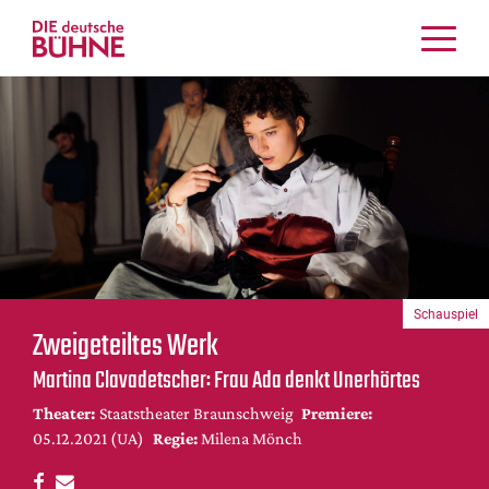
Kritiken
Schauspiel
Musiktheater
Tanz
Crossover
Bühnenwelt
Festivals & Veranstaltungen
Schauspiel
Menschen & Theater
Zweigeteiltes Werk
Themen
Martina Clavadetscher: Frau Ada denkt Unerhörtes
Internationales
Theater:
Staatstheater Braunschweig
Premiere:
Nachrufe
05.12.2021 (UA)
Regie:
Milena Mönch
Medientipps