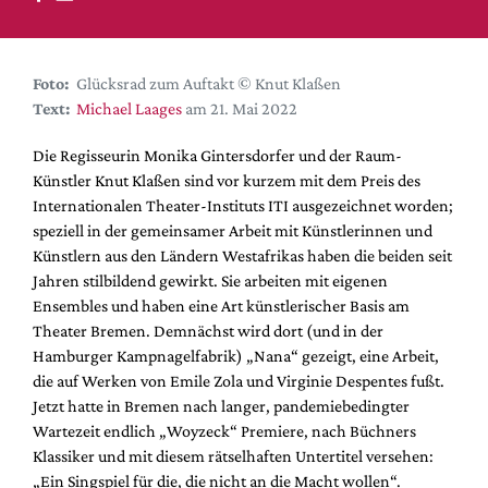
DdB-map
Kalender
Premierensuche
Foto:
Glücksrad zum Auftakt © Knut Klaßen
Text:
Michael Laages
am 21. Mai 2022
Festival-Planer
Hefte
Die Regisseurin Monika Gintersdorfer und der Raum-
Künstler Knut Klaßen sind vor kurzem mit dem Preis des
Alle Hefte
Internationalen Theater-Instituts ITI ausgezeichnet worden;
Leseproben
speziell in der gemeinsamer Arbeit mit Künstlerinnen und
Künstlern aus den Ländern Westafrikas haben die beiden seit
Podcast
Jahren stilbildend gewirkt. Sie arbeiten mit eigenen
Service
Ensembles und haben eine Art künstlerischer Basis am
Theater Bremen. Demnächst wird dort (und in der
Shop / Abo
Hamburger Kampnagelfabrik) „Nana“ gezeigt, eine Arbeit,
Newsletter
die auf Werken von Emile Zola und Virginie Despentes fußt.
Redaktion
Jetzt hatte in Bremen nach langer, pandemiebedingter
Wartezeit endlich „Woyzeck“ Premiere, nach Büchners
Autor:innen
Klassiker und mit diesem rätselhaften Untertitel versehen:
Partner
„Ein Singspiel für die, die nicht an die Macht wollen“.