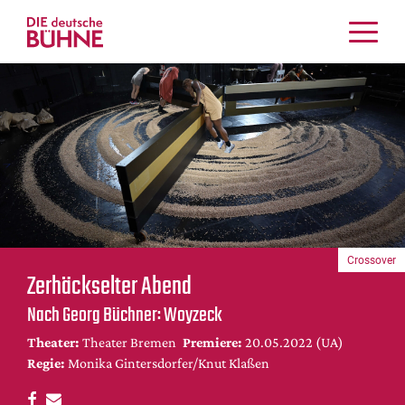
Kritiken
Schauspiel
Musiktheater
Tanz
Crossover
Bühnenwelt
Festivals & Veranstaltungen
Crossover
Menschen & Theater
Zerhäckselter Abend
Themen
Nach Georg Büchner: Woyzeck
Internationales
Theater:
Theater Bremen
Premiere:
20.05.2022 (UA)
Nachrufe
Regie:
Monika Gintersdorfer/Knut Klaßen
Medientipps