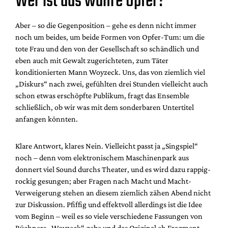
Wer ist das wahre Opfer?
Aber – so die Gegenposition – gehe es denn nicht immer
noch um beides, um beide Formen von Opfer-Tum: um die
tote Frau und den von der Gesellschaft so schändlich und
eben auch mit Gewalt zugerichteten, zum Täter
konditionierten Mann Woyzeck. Uns, das von ziemlich viel
„Diskurs“ nach zwei, gefühlten drei Stunden vielleicht auch
schon etwas erschöpfte Publikum, fragt das Ensemble
schließlich, ob wir was mit dem sonderbaren Untertitel
anfangen könnten.
Klare Antwort, klares Nein. Vielleicht passt ja „Singspiel“
noch – denn vom elektronischem Maschinenpark aus
donnert viel Sound durchs Theater, und es wird dazu rappig-
rockig gesungen; aber Fragen nach Macht und Macht-
Verweigerung stehen an diesem ziemlich zähen Abend nicht
zur Diskussion. Pfiffig und effektvoll allerdings ist die Idee
vom Beginn – weil es so viele verschiedene Fassungen von
Büchners „Woyzeck“ gebe und das Original eh Fragment