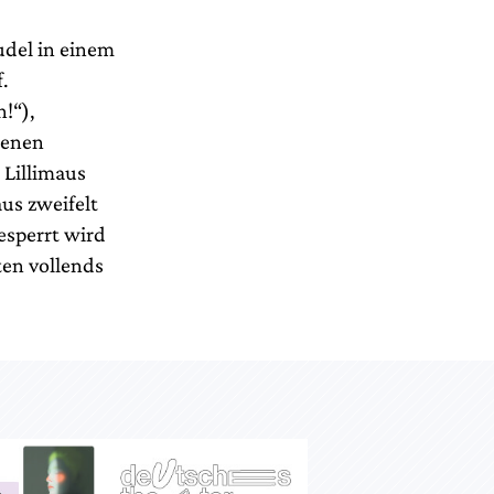
udel in einem
.
h!“),
genen
 Lillimaus
us zweifelt
esperrt wird
ten vollends