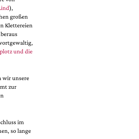
Lind
),
hen großen
n Klettereien
überaus
wortgewaltig,
plotz und die
 wir unsere
mmt zur
en
schluss im
en, so lange