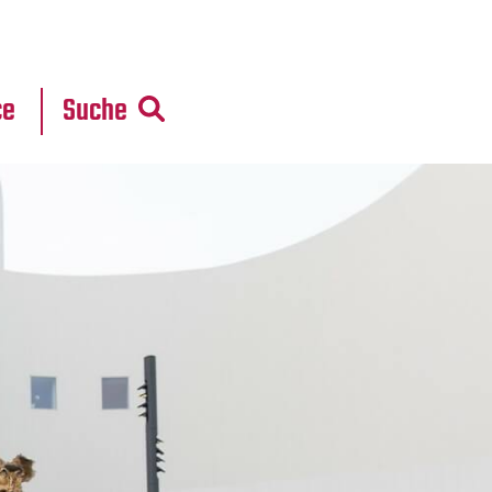
r
daten
ce
Suche