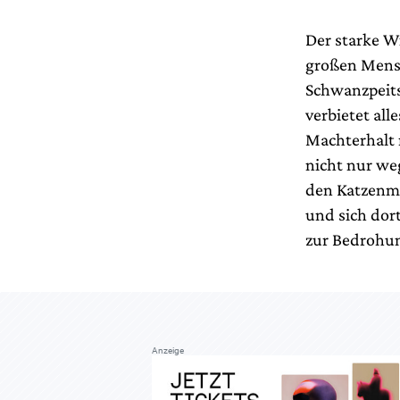
Der starke W
großen Mensc
Schwanzpeitsc
verbietet all
Machterhalt m
nicht nur we
den Katzenmyt
und sich dort
zur Bedrohun
Anzeige