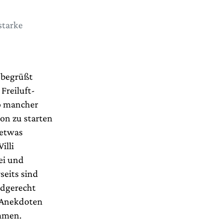
starke
 begrüßt
 Freiluft-
o mancher
son zu starten
 etwas
illi
ei und
seits sind
ndgerecht
n Anekdoten
ommen.