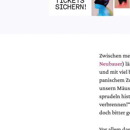
Zwischen men
Neubauer
) l
und mit viel
panischem Zu
unsern Mäuse
sprudeln his
verbrennen!“)
doch bitter 
Vor allem da