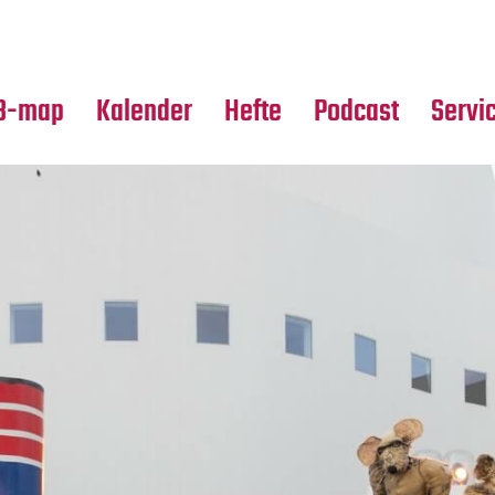
Premierensuche
Alle Hefte
Partne
Festival-Planer
Leseproben
Media
B-map
Kalender
Hefte
Podcast
Servi