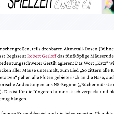
schengroßen, teils drehbaren Altmetall-Dosen (Bühne
ässt Regisseur
Robert Gerloff
das fünfköpfige Mäuserude
 bedeutungsschwerer Gestik agieren: Das Wort „Katz“ w
cken aller Mäuse untermalt, zum Lied „So zittern alle K
tatzen“ gehen alle Pfoten gebieterisch an die Nase, auc
torische Andeutungen ans NS-Regime („Bücher müsste 
. Das ist für die Jüngeren humoristisch verpackt und ble
genug hängen.
s famose Ensemblespiel und die liebenswerten Charakte