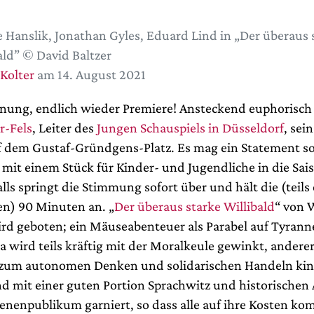
e Hanslik, Jonathan Gyles, Eduard Lind in „Der überaus 
ald” © David Baltzer
 Kolter
am 14. August 2021
ffnung, endlich wieder Premiere! Ansteckend euphorisch
r-Fels
, Leiter des
Jungen Schauspiels in Düsseldorf
, sein
 dem Gustaf-Gründgens-Platz. Es mag ein Statement s
 mit einem Stück für Kinder- und Jugendliche in die Sai
alls springt die Stimmung sofort über und hält die (teils
en) 90 Minuten an. „
Der überaus starke Willibald
“ von W
d geboten; ein Mäuseabenteuer als Parabel auf Tyrann
 wird teils kräftig mit der Moralkeule gewinkt, anderer
 zum autonomen Denken und solidarischen Handeln ki
nd mit einer guten Portion Sprachwitz und historische
enenpublikum garniert, so dass alle auf ihre Kosten k