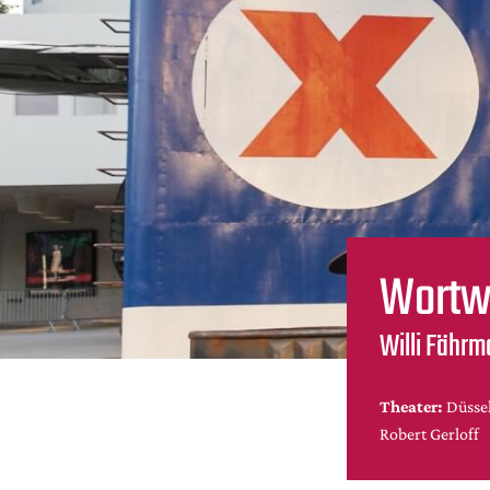
Wortw
Willi Fährm
Theater:
Düssel
Robert Gerloff