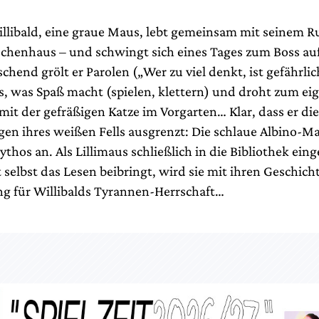
illibald, eine graue Maus, lebt gemeinsam mit seinem R
henhaus – und schwingt sich eines Tages zum Boss auf
hend grölt er Parolen („Wer zu viel denkt, ist gefährlic
es, was Spaß macht (spielen, klettern) und droht zum ei
it der gefräßigen Katze im Vorgarten… Klar, dass er die
gen ihres weißen Fells ausgrenzt: Die schlaue Albino-Ma
hos an. Als Lillimaus schließlich in die Bibliothek eing
 selbst das Lesen beibringt, wird sie mit ihren Geschich
g für Willibalds Tyrannen-Herrschaft…