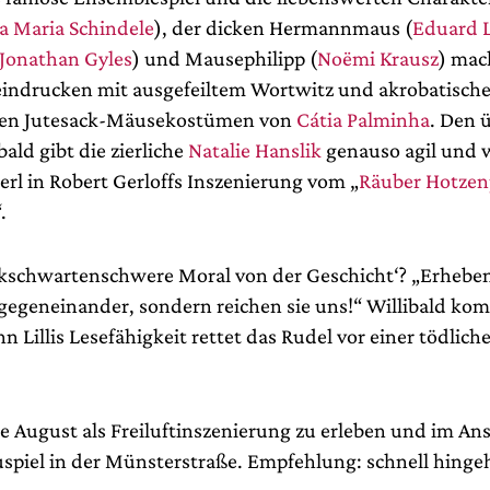
a Maria Schindele
), der dicken Hermannmaus (
Eduard 
Jonathan Gyles
) und Mausephilipp (
Noëmi Krausz
) mac
indrucken mit ausgefeiltem Wortwitz und akrobatische
alen Jutesack-Mäusekostümen von
Cátia Palminha
. Den 
bald gibt die zierliche
Natalie Hanslik
genauso agil und 
erl in Robert Gerloffs Inszenierung vom „
Räuber Hotzen
.
kschwartenschwere Moral von der Geschicht‘? „Erheben
 gegeneinander, sondern reichen sie uns!“ Willibald ko
n Lillis Lesefähigkeit rettet das Rudel vor einer tödlich
e August als Freiluftinszenierung zu erleben und im An
spiel in der Münsterstraße. Empfehlung: schnell hingeh