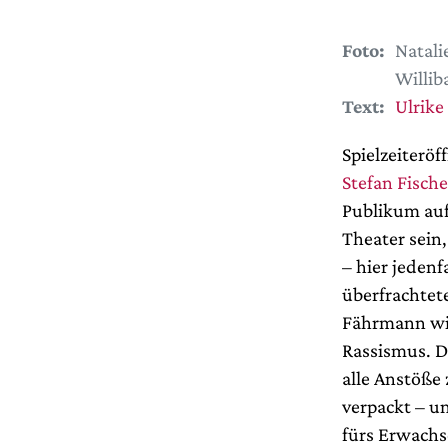
Foto:
Natali
Willib
Text:
Ulrike
Spielzeiterö
Stefan Fische
Publikum auf
Theater sein,
– hier jedenf
überfrachtet
Fährmann wir
Rassismus. Da
alle Anstöße
verpackt – u
fürs Erwachs