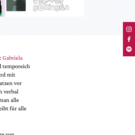
:
Gabriela
l temporeich
ird mit
atzen vor
h verbal
man alle
ibt für alle
re von