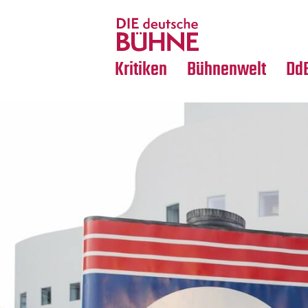
Tanz
Nachrufe
Crossover
Medientipps
Kritiken
Bühnenwelt
Dd