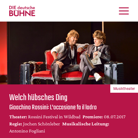
Kritiken
Schauspiel
Musiktheater
Tanz
Crossover
Bühnenwelt
Festivals & Veranstaltungen
Musiktheater
Menschen & Theater
Welch hübsches Ding
Themen
Gioachino Rossini: L'occasione fa il ladro
Internationales
Theater:
Rossini Festival in Wildbad
Premiere:
08.07.2017
Nachrufe
Regie:
Jochen Schönleber
Musikalische Leitung:
Medientipps
Antonino Fogliani