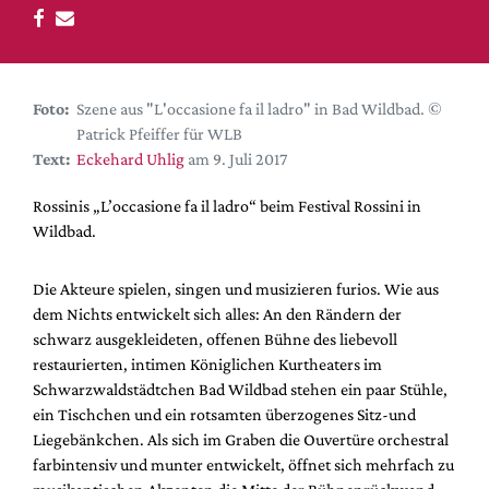
DdB-map
Kalender
Premierensuche
Foto:
Szene aus "L'occasione fa il ladro" in Bad Wildbad. ©
Festival-Planer
Patrick Pfeiffer für WLB
Hefte
Text:
Eckehard Uhlig
am 9. Juli 2017
Alle Hefte
Rossinis „L’occasione fa il ladro“ beim Festival Rossini in
Leseproben
Wildbad.
Podcast
Die Akteure spielen, singen und musizieren furios. Wie aus
Service
dem Nichts entwickelt sich alles: An den Rändern der
schwarz ausgekleideten, offenen Bühne des liebevoll
Shop / Abo
restaurierten, intimen Königlichen Kurtheaters im
Newsletter
Schwarzwaldstädtchen Bad Wildbad stehen ein paar Stühle,
Redaktion
ein Tischchen und ein rotsamten überzogenes Sitz-und
Autor:innen
Liegebänkchen. Als sich im Graben die Ouvertüre orchestral
farbintensiv und munter entwickelt, öffnet sich mehrfach zu
Partner