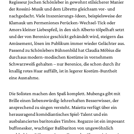
Regisseur Jochen Schönleber in gewohnt stilsicherer Manier
der Rossini-Musik und dem Libretto gleichsam vor- und
nachgedacht. Viele Inszenierungs-Ideen, beispielsweise der
Klamauk um Permeniones Perücken-Wechsel-Tick oder
Amors kleiner Liebespfeil, in den sich Alberto tölpelhaft setzt
und der von Berenice geschickt gehändelt wird, steigern das
Amüsement, lösen im Publikum immer wieder Gelächter aus.
Passend zu Schönlebers Bühnenbild hat Claudia Möbius die
durchaus modern-modischen Kostüme in vornehmem
Schwarzweiß gehalten – nur Berenice, die schon durch ihr
knallig rotes Haar auffällt, ist in legerer Kostüm-Buntheit
eine Ausnahme.
Die Solisten machen den Spaß komplett. Mubenga gibt mit
Brille einen liebenswürdig-lehrerhaften Besserwisser, der
ansprechend zu singen versteht. Maietta verfügt über ein
herausragend komödiantisches Spiel-Talent und ein
ausbalanciertes baritonales Timbre. Regazzo ist ein imposant
buffonesker, wuchtiger Baßbariton von ungewöhnlich