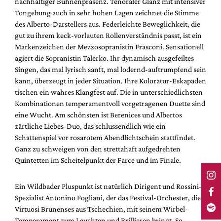
nachhaltiger Bühnenpräsenz. Tenoraler Glanz mit intensiver
Tongebung auch in sehr hohen Lagen zeichnet die Stimme
des Alberto-Darstellers aus. Federleichte Beweglichkeit, die
gut zu ihrem keck-vorlauten Rollenverständnis passt, ist ein
Markenzeichen der Mezzosopranistin Frasconi. Sensationell
agiert die Sopranistin Talerko. Ihr dynamisch ausgefeiltes
Singen, das mal lyrisch sanft, mal lodernd-auftrumpfend sein
kann, überzeugt in jeder Situation. Ihre Koloratur-Eskapaden
tischen ein wahres Klangfest auf. Die in unterschiedlichsten
Kombinationen temperamentvoll vorgetragenen Duette sind
eine Wucht. Am schönsten ist Berenices und Albertos
zärtliche Liebes-Duo, das schlussendlich wie ein
Schattenspiel vor rosarotem Abendlichtschein stattfindet.
Ganz zu schweigen von den strettahaft aufgedrehten
Quintetten im Scheitelpunkt der Farce und im Finale.
Ein Wildbader Pluspunkt ist natürlich Dirigent und Rossini-
Spezialist Antonino Fogliani, der das Festival-Orchester, die
Virtuosi Brunenses aus Tschechien, mit seinem Wirbel-
Temperament zum Leuchten und Brillieren bringt. So