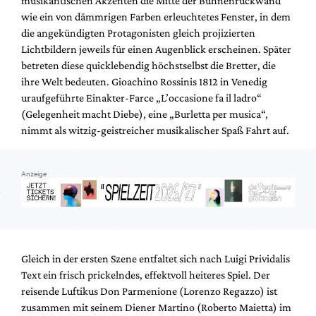
musikantischen Akzenten die Mitte der Bühnenrückwand
Mediadaten
wie ein von dämmrigen Farben erleuchtetes Fenster, in dem
Suche
die angekündigten Protagonisten gleich projizierten
Lichtbildern jeweils für einen Augenblick erscheinen. Später
betreten diese quicklebendig höchstselbst die Bretter, die
ihre Welt bedeuten. Gioachino Rossinis 1812 in Venedig
uraufgeführte Einakter-Farce „L’occasione fa il ladro“
(Gelegenheit macht Diebe), eine „Burletta per musica“,
nimmt als witzig-geistreicher musikalischer Spaß Fahrt auf.
Anzeige
Gleich in der ersten Szene entfaltet sich nach Luigi Prividalis
Text ein frisch prickelndes, effektvoll heiteres Spiel. Der
reisende Luftikus Don Parmenione (Lorenzo Regazzo) ist
zusammen mit seinem Diener Martino (Roberto Maietta) im