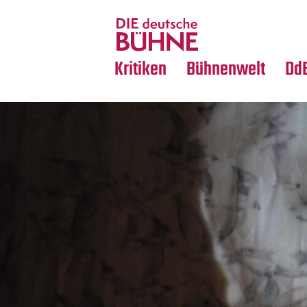
Tanz
Nachrufe
Crossover
Medientipps
Kritiken
Bühnenwelt
Dd