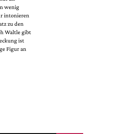
em wenig
ür intonieren
atz zu den
h Waltle gibt
eckung ist
ge Figur an