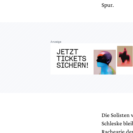
Spur.
Anzeige
Die Solisten 
Schleske ble
Rachearie de