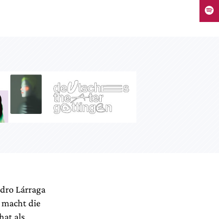
ndro Lárraga
g macht die
hat als