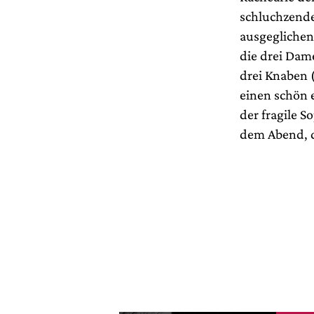
schluchzende
ausgeglichene
die drei Dam
drei Knaben 
einen schön 
der fragile S
dem Abend, d