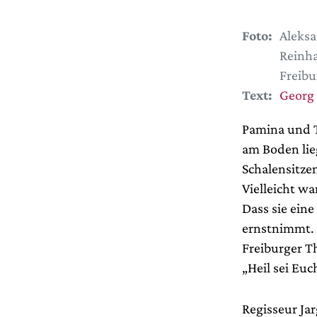
Foto:
Aleksa
Reinha
Freibu
Text:
Georg
Pamina und T
am Boden lie
Schalensitzen
Vielleicht wa
Dass sie eine
ernstnimmt. 
Freiburger Th
„Heil sei Eu
Regisseur Jar