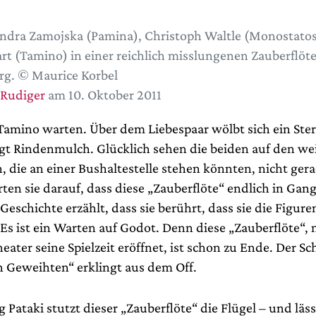
ndra Zamojska (Pamina), Christoph Waltle (Monostato
rt (Tamino) in einer reichlich misslungenen Zauberflöt
rg. © Maurice Korbel
 Rudiger
am 10. Oktober 2011
amino warten. Über dem Liebespaar wölbt sich ein St
gt Rindenmulch. Glücklich sehen die beiden auf den we
, die an einer Bushaltestelle stehen könnten, nicht gera
rten sie darauf, dass diese „Zauberflöte“ endlich in Ga
 Geschichte erzählt, dass sie berührt, dass sie die Figure
Es ist ein Warten auf Godot. Denn diese „Zauberflöte“, 
eater seine Spielzeit eröffnet, ist schon zu Ende. Der S
ch Geweihten“ erklingt aus dem Off.
g Pataki stutzt dieser „Zauberflöte“ die Flügel – und läs