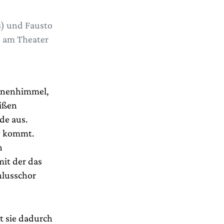
s) und Fausto
e am Theater
ernenhimmel,
ißen
de aus.
ng kommt.
n
mit der das
chlusschor
st sie dadurch