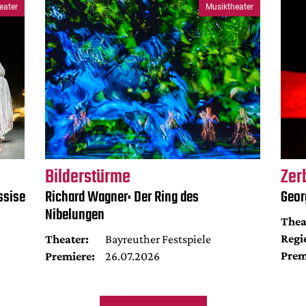
eater
Musiktheater
Bilderstürme
Zer
ssise
Richard Wagner: Der Ring des
Geor
Nibelungen
Thea
Regi
Theater:
Bayreuther Festspiele
Prem
Premiere:
26.07.2026