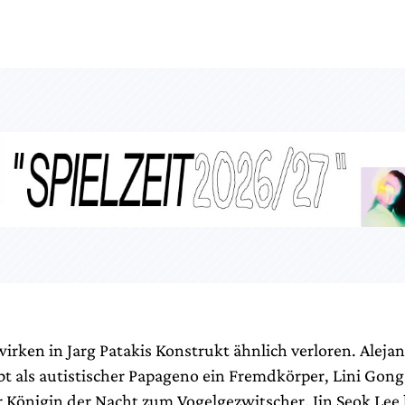
wirken in Jarg Patakis Konstrukt ähnlich verloren. Aleja
ibt als autistischer Papageno ein Fremdkörper, Lini Gon
r Königin der Nacht zum Vogelgezwitscher. Jin Seok Lee 