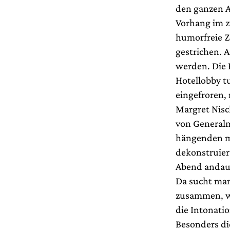
den ganzen A
Vorhang im zw
humorfreie Z
gestrichen. A
werden. Die P
Hotellobby t
eingefroren,
Margret Nisc
von Generalmu
hängenden m
dekonstruier
Abend andaue
Da sucht man
zusammen, wa
die Intonati
Besonders di