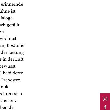
d erinnernde
Bühne ist
Dialoge
ch gefüllt
Art
wird mal
sen, Kostüme:
 der Leitung
 in der Luft
 bewusst
) bebilderte
 Orchester.
emble
chtert sich
chester.
eben der