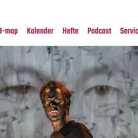
Premierensuche
Alle Hefte
Partne
Festival-Planer
Leseproben
Media
B-map
Kalender
Hefte
Podcast
Servi