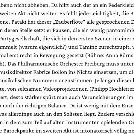
bend nicht abheben. Da hilft auch der an ein Federklei
eiten Akt nicht weiter. Es fehlt jede Leichtigkeit, die 
one. Pataki hat dieser „Zauberflöte“ alle gesprochenen 
n deren Stelle setzt er Pausen, die ein wenig pantomimis
artygesellschaft, die sich in den ersten Szenen in einer 
ummelt (warum eigentlich?) und Tamino zurechtzupft, 
 mal erst recht in Bewegung gesetzt (Bühne: Anna Börn
h). Das Philharmonische Orchester Freiburg muss unter
sikdirektor Fabrice Bollon ins Nichts einsetzen, um die
usikalischen Nummern anzustimmen. Je länger dieser
te, von seltsamen Videoprojektionen (Philipp Hochleiter
rt, desto stärker spürt man auch Verunsicherungen im
 nach der richtigen Balance. Da ist wenig mit dem Ens
s allerdings auch an den Solisten liegt. Zudem verschle
on in dem zum Teil auf alten Instrumenten spielenden Or
e Barockpauke im zweiten Akt ist intonatorisch völlig n