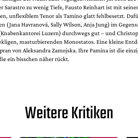
r Sarastro zu wenig Tiefe, Fausto Reinhart ist mit sein
n, unflexiblem Tenor als Tamino glatt fehlbesetzt. Daf
en (Jana Havranová, Sally Wilson, Anja Jung) im Gegens
(Knabenkantorei Luzern) durchwegs gut – und Christop
ekligen, masturbierenden Monostatos. Eine kleine Entd
opran von Aleksandra Zamojska. Ihre Pamina ist die einzi
ie ein bisschen näher rückt.
Weitere Kritiken