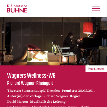
Kritiken
Schauspiel
Musiktheater
Tanz
Crossover
Bühnenwelt
Festivals & Veranstaltungen
Musiktheater
Menschen & Theater
Wagners Wellness-WG
Themen
Richard Wagner: Rheingold
Internationales
Theater:
Staatsschauspiel Dresden
Premiere:
28.05.2011
Nachrufe
Autor(in) der Vorlage:
Richard Wagner
Regie:
Medientipps
David Marton
Musikalische Leitung:
Jan Czajkowski, Christoph Homberger, Martin Schütz