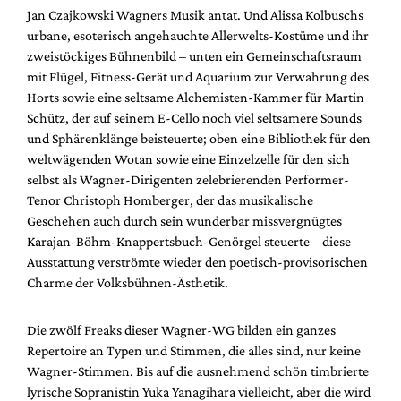
Mediadaten
Jan Czajkowski Wagners Musik antat. Und Alissa Kolbuschs
urbane, esoterisch angehauchte Allerwelts-Kostüme und ihr
Suche
zweistöckiges Bühnenbild – unten ein Gemeinschaftsraum
mit Flügel, Fitness-Gerät und Aquarium zur Verwahrung des
Horts sowie eine seltsame Alchemisten-Kammer für Martin
Schütz, der auf seinem E-Cello noch viel seltsamere Sounds
und Sphärenklänge beisteuerte; oben eine Bibliothek für den
weltwägenden Wotan sowie eine Einzelzelle für den sich
selbst als Wagner-Dirigenten zelebrierenden Performer-
Tenor Christoph Homberger, der das musikalische
Geschehen auch durch sein wunderbar missvergnügtes
Karajan-Böhm-Knappertsbuch-Genörgel steuerte – diese
Ausstattung verströmte wieder den poetisch-provisorischen
Charme der Volksbühnen-Ästhetik.
Die zwölf Freaks dieser Wagner-WG bilden ein ganzes
Repertoire an Typen und Stimmen, die alles sind, nur keine
Wagner-Stimmen. Bis auf die ausnehmend schön timbrierte
lyrische Sopranistin Yuka Yanagihara vielleicht, aber die wird