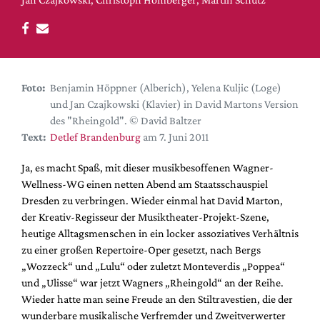
DdB-map
Kalender
Premierensuche
Festival-Planer
Foto:
Benjamin Höppner (Alberich), Yelena Kuljic (Loge)
Hefte
und Jan Czajkowski (Klavier) in David Martons Version
des "Rheingold". © David Baltzer
Alle Hefte
Text:
Detlef Brandenburg
am 7. Juni 2011
Leseproben
Ja, es macht Spaß, mit dieser musikbesoffenen Wagner-
Podcast
Wellness-WG einen netten Abend am Staatsschauspiel
Service
Dresden zu verbringen. Wieder einmal hat David Marton,
der Kreativ-Regisseur der Musiktheater-Projekt-Szene,
Shop / Abo
heutige Alltagsmenschen in ein locker assoziatives Verhältnis
Newsletter
zu einer großen Repertoire-Oper gesetzt, nach Bergs
Redaktion
„Wozzeck“ und „Lulu“ oder zuletzt Monteverdis „Poppea“
und „Ulisse“ war jetzt Wagners „Rheingold“ an der Reihe.
Autor:innen
Wieder hatte man seine Freude an den Stiltravestien, die der
Partner
wunderbare musikalische Verfremder und Zweitverwerter