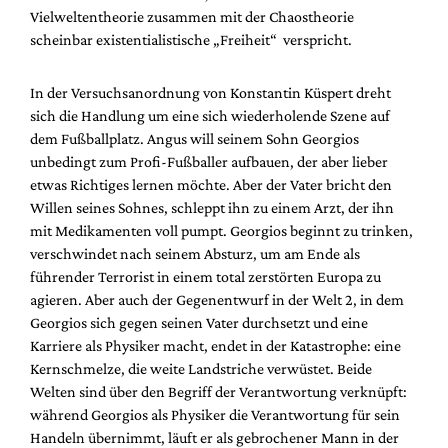
Mediadaten
Vielweltentheorie zusammen mit der Chaostheorie
scheinbar existentialistische „Freiheit“ verspricht.
Suche
In der Versuchsanordnung von Konstantin Küspert dreht
sich die Handlung um eine sich wiederholende Szene auf
dem Fußballplatz. Angus will seinem Sohn Georgios
unbedingt zum Profi-Fußballer aufbauen, der aber lieber
etwas Richtiges lernen möchte. Aber der Vater bricht den
Willen seines Sohnes, schleppt ihn zu einem Arzt, der ihn
mit Medikamenten voll pumpt. Georgios beginnt zu trinken,
verschwindet nach seinem Absturz, um am Ende als
führender Terrorist in einem total zerstörten Europa zu
agieren. Aber auch der Gegenentwurf in der Welt 2, in dem
Georgios sich gegen seinen Vater durchsetzt und eine
Karriere als Physiker macht, endet in der Katastrophe: eine
Kernschmelze, die weite Landstriche verwüstet. Beide
Welten sind über den Begriff der Verantwortung verknüpft:
während Georgios als Physiker die Verantwortung für sein
Handeln übernimmt, läuft er als gebrochener Mann in der