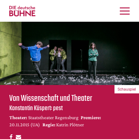
Kritiken
Schauspiel
Musiktheater
Tanz
Crossover
Bühnenwelt
Festivals & Veranstaltungen
Schauspiel
Menschen & Theater
Von Wissenschaft und Theater
Themen
Konstantin Küspert: pest
Internationales
Theater:
Staatstheater Regensburg
Premiere:
Nachrufe
20.11.2015 (UA)
Regie:
Katrin Plötner
Medientipps