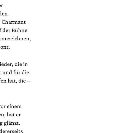
er
 den
n. Charmant
uf der Bühne
kennzeichnen,
tont.
eder, die in
 und für die
n hat, die –
vor einem
n, hat er
g glänzt.
dererseits