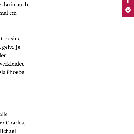
e darin auch
mal ein
d Cousine
 geht. Je
der
verkleidet
Als Phoebe
alle
er Charles,
Michael