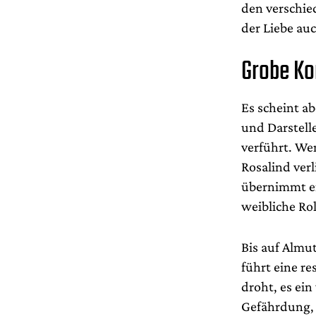
den verschie
der Liebe au
Grobe K
Es scheint a
und Darstell
verführt. We
Rosalind verl
übernimmt er
weibliche Ro
Bis auf Almut
führt eine re
droht, es ein
Gefährdung, 