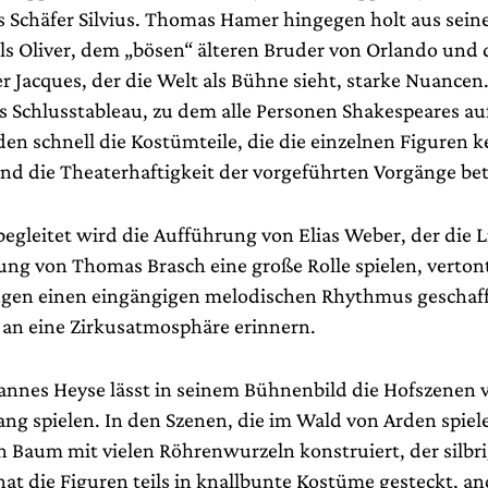
ls Schäfer Silvius. Thomas Hamer hingegen holt aus sein
als Oliver, dem „bösen“ älteren Bruder von Orlando und
r Jacques, der die Welt als Bühne sieht, starke Nuance
das Schlusstableau, zu dem alle Personen Shakespeares a
den schnell die Kostümteile, die die einzelnen Figuren 
nd die Theaterhaftigkeit der vorgeführten Vorgänge be
egleitet wird die Aufführung von Elias Weber, der die Li
ung von Thomas Brasch eine große Rolle spielen, vertont
gen einen eingängigen melodischen Rhythmus geschaffe
 an eine Zirkusatmosphäre erinnern.
annes Heyse lässt in seinem Bühnenbild die Hofszenen 
ng spielen. In den Szenen, die im Wald von Arden spiele
n Baum mit vielen Röhrenwurzeln konstruiert, der silbri
hat die Figuren teils in knallbunte Kostüme gesteckt, an