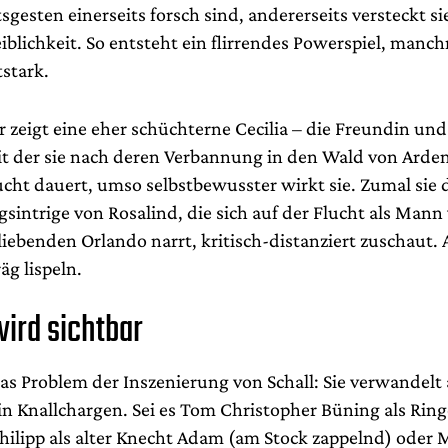
gesten einerseits forsch sind, andererseits versteckt si
iblichkeit. So entsteht ein flirrendes Powerspiel, manch
tstark.
 zeigt eine eher schüchterne Cecilia – die Freundin un
it der sie nach deren Verbannung in den Wald von Arden
ucht dauert, umso selbstbewusster wirkt sie. Zumal sie 
intrige von Rosalind, die sich auf der Flucht als Mann 
iebenden Orlando narrt, kritisch-distanziert zuschaut. 
äg lispeln.
wird sichtbar
as Problem der Inszenierung von Schall: Sie verwandelt 
in Knallchargen. Sei es Tom Christopher Büning als Ring
Philipp als alter Knecht Adam (am Stock zappelnd) oder 