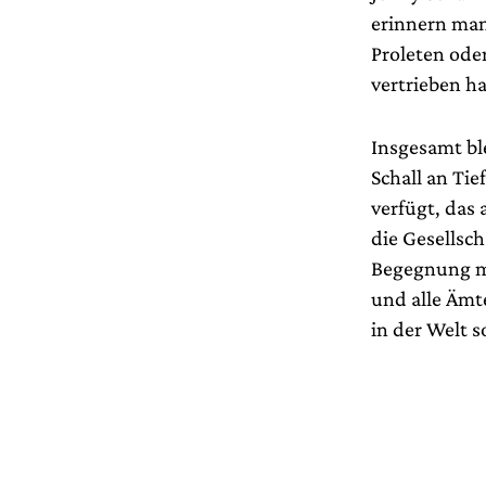
erinnern man
Proleten ode
vertrieben h
Insgesamt bl
Schall an Tie
verfügt, das
die Gesellsc
Begegnung m
und alle Ämt
in der Welt s