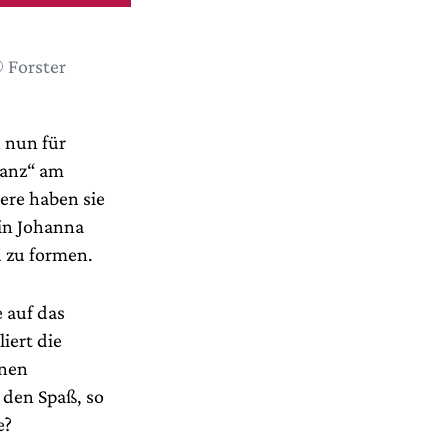
 Forster
 nun für
danz“ am
re haben sie
rin Johanna
 zu formen.
 auf das
liert die
inen
 den Spaß, so
e?