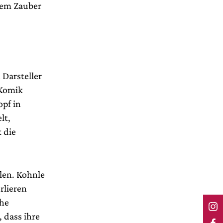
dem Zauber
 Darsteller
 Komik
opf in
lt,
 die
llen. Kohnle
rlieren
che
 dass ihre