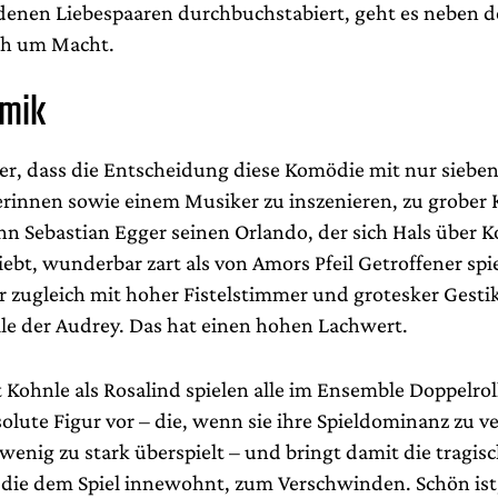
denen Liebespaaren durchbuchstabiert, geht es neben 
ch um Macht.
omik
ber, dass die Entscheidung diese Komödie mit nur sieben
erinnen sowie einem Musiker zu inszenieren, zu grober
nn Sebastian Egger seinen Orlando, der sich Hals über K
iebt, wunderbar zart als von Amors Pfeil Getroffener spie
 zugleich mit hoher Fistelstimmer und grotesker Gestik
lle der Audrey. Das hat einen hohen Lachwert.
 Kohnle als Rosalind spielen alle im Ensemble Doppelro
solute Figur vor – die, wenn sie ihre Spieldominanz zu ve
 wenig zu stark überspielt – und bringt damit die tragis
die dem Spiel innewohnt, zum Verschwinden. Schön ist,