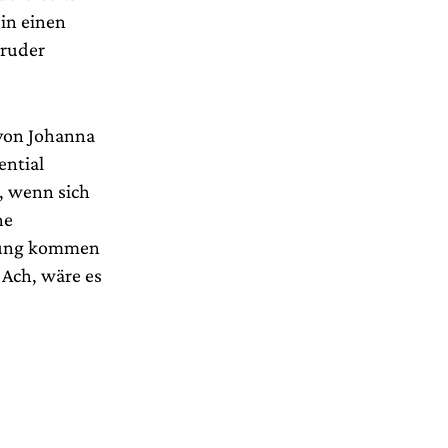
in einen
Bruder
 von Johanna
ential
, wenn sich
ne
nung kommen
 Ach, wäre es