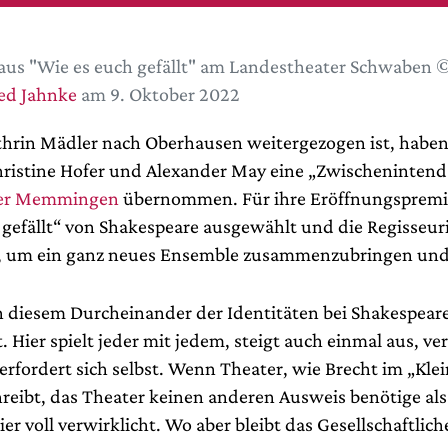
aus "Wie es euch gefällt" am Landestheater Schwaben ©
ed Jahnke
am 9. Oktober 2022
rin Mädler nach Oberhausen weitergezogen ist, haben
hristine Hofer und Alexander May eine „Zwischeninten
ter Memmingen
übernommen. Für ihre Eröffnungspremie
 gefällt“ von Shakespeare ausgewählt und die Regisseu
t, um ein ganz neues Ensemble zusammenzubringen und
in diesem Durcheinander der Identitäten bei Shakespeare
t. Hier spielt jeder mit jedem, steigt auch einmal aus, ver
erfordert sich selbst. Wenn Theater, wie Brecht im „Kle
reibt, das Theater keinen anderen Ausweis benötige als
ier voll verwirklicht. Wo aber bleibt das Gesellschaftlich