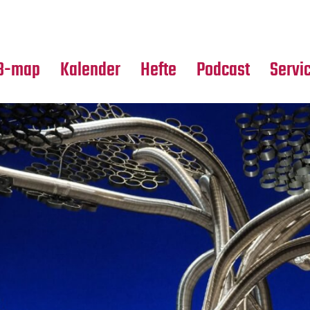
Premierensuche
Alle Hefte
Partne
Festival-Planer
Leseproben
Media
B-map
Kalender
Hefte
Podcast
Servi