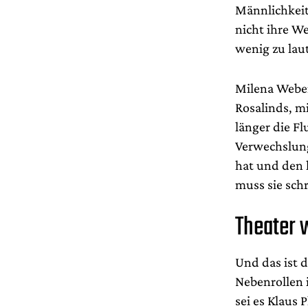
Männlichkeits
nicht ihre We
wenig zu lau
Milena Weber
Rosalinds, m
länger die Fl
Verwechslungs
hat und den l
muss sie schr
Theater 
Und das ist d
Nebenrollen 
sei es Klaus 