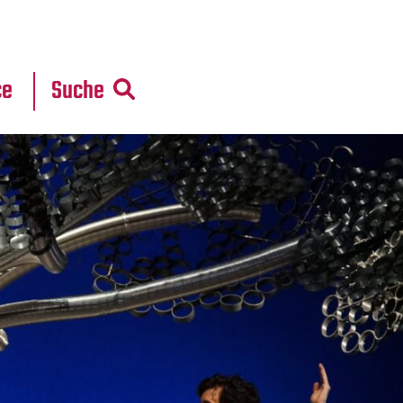
r
daten
ce
Suche