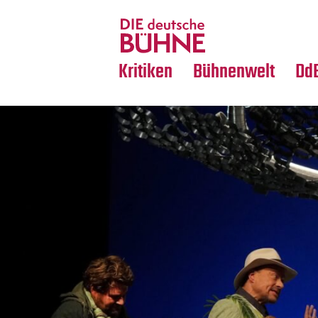
Tanz
Nachrufe
Crossover
Medientipps
Kritiken
Bühnenwelt
Dd