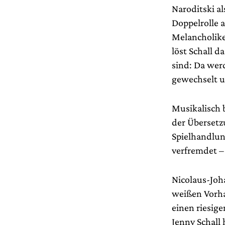
Naroditski a
Doppelrolle 
Melancholike
löst Schall 
sind: Da wer
gewechselt u
Musikalisch b
der Übersetz
Spielhandlun
verfremdet –
Nicolaus-Joh
weißen Vorha
einen riesige
Jenny Schall 