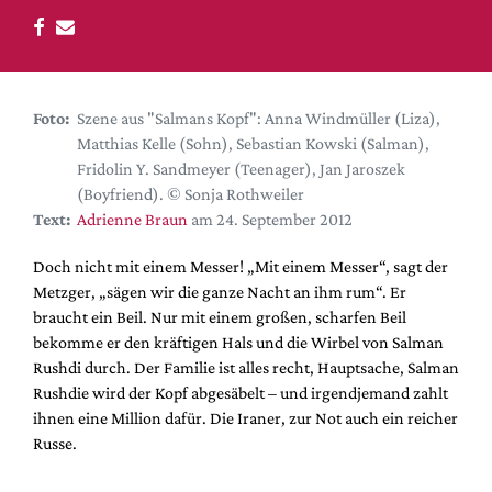
DdB-map
Kalender
Premierensuche
Festival-Planer
Foto:
Szene aus "Salmans Kopf": Anna Windmüller (Liza),
Matthias Kelle (Sohn), Sebastian Kowski (Salman),
Hefte
Fridolin Y. Sandmeyer (Teenager), Jan Jaroszek
Alle Hefte
(Boyfriend). © Sonja Rothweiler
Text:
Adrienne Braun
am 24. September 2012
Leseproben
Podcast
Doch nicht mit einem Messer! „Mit einem Messer“, sagt der
Metzger, „sägen wir die ganze Nacht an ihm rum“. Er
Service
braucht ein Beil. Nur mit einem großen, scharfen Beil
bekomme er den kräftigen Hals und die Wirbel von Salman
Shop / Abo
Rushdi durch. Der Familie ist alles recht, Hauptsache, Salman
Newsletter
Rushdie wird der Kopf abgesäbelt – und irgendjemand zahlt
Redaktion
ihnen eine Million dafür. Die Iraner, zur Not auch ein reicher
Autor:innen
Russe.
Partner