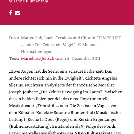
DdB-map
Susanne Blumenthal
Kalender
Premierensuche
Festival-Planer
Foto:
Matteo Suk, Lucie Ceralova und Chor in "TIMESHIFT
Hefte
... oder Die Zeit ist ein Vogel". © Michael
Hörnschemeyer
Alle Hefte
Text:
Marieluise Jeitschko
am 5. Dezember 2011
Leseproben
„Zwei Augen hat die Seele: eins schauet in die Zeit. Das
Podcast
andere richtet sich hin in die Ewigkeit“, dichtete Angelus
Service
Silesius. Nüchtern analysierte der französische Moralist
Joseph Joubert: „Die Zeit ist Bewegung im Raum“. Zwischen
Shop / Abo
diesen beiden Polen pendelt das neue Experimentelle
Newsletter
Musiktheater „Timeshift… oder Die Zeit ist ein Vogel“ von
Redaktion
dem Künstler-Kollektiv Susanne Blumenthal (Musikalische
Leitung), Recha la Dous (Regie) und Kerstin Ergenzinger
Autor:innen
(Bühnenausstattung). Entstanden als 9. Folge des Fonds
Partner
Experimentelles Musiktheater des NRW-Kultursekretariats