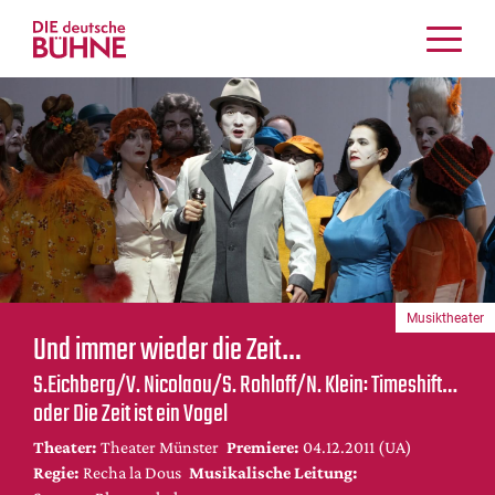
Kritiken
Schauspiel
Musiktheater
Tanz
Crossover
Bühnenwelt
Festivals & Veranstaltungen
Musiktheater
Menschen & Theater
Und immer wieder die Zeit…
Themen
S.Eichberg/V. Nicolaou/S. Rohloff/N. Klein: Timeshift…
Internationales
oder Die Zeit ist ein Vogel
Nachrufe
Theater:
Theater Münster
Premiere:
04.12.2011 (UA)
Medientipps
Regie:
Recha la Dous
Musikalische Leitung: