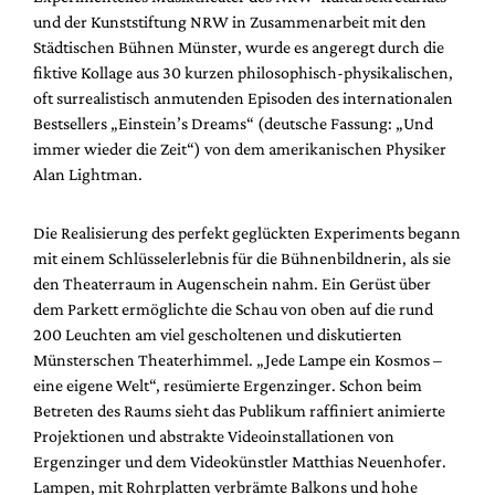
Mediadaten
und der Kunststiftung NRW in Zusammenarbeit mit den
Städtischen Bühnen Münster, wurde es angeregt durch die
Suche
fiktive Kollage aus 30 kurzen philosophisch-physikalischen,
oft surrealistisch anmutenden Episoden des internationalen
Bestsellers „Einstein’s Dreams“ (deutsche Fassung: „Und
immer wieder die Zeit“) von dem amerikanischen Physiker
Alan Lightman.
Die Realisierung des perfekt geglückten Experiments begann
mit einem Schlüsselerlebnis für die Bühnenbildnerin, als sie
den Theaterraum in Augenschein nahm. Ein Gerüst über
dem Parkett ermöglichte die Schau von oben auf die rund
200 Leuchten am viel gescholtenen und diskutierten
Münsterschen Theaterhimmel. „Jede Lampe ein Kosmos –
eine eigene Welt“, resümierte Ergenzinger. Schon beim
Betreten des Raums sieht das Publikum raffiniert animierte
Projektionen und abstrakte Videoinstallationen von
Ergenzinger und dem Videokünstler Matthias Neuenhofer.
Lampen, mit Rohrplatten verbrämte Balkons und hohe