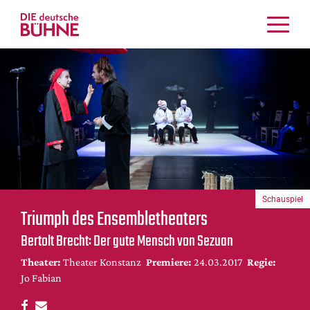
Kritiken
Schauspiel
Musiktheater
Tanz
Crossover
Bühnenwelt
Festivals & Veranstaltungen
Schauspiel
Menschen & Theater
Triumph des Ensembletheaters
Themen
Bertolt Brecht: Der gute Mensch von Sezuan
Internationales
Theater:
Theater Konstanz
Premiere:
24.03.2017
Regie:
Nachrufe
Jo Fabian
Medientipps