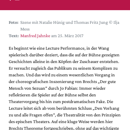
DdB-map
Kalender
Premierensuche
Foto:
Szene mit Natalie Hünig und Thomas Fritz Jung © Ilja
Mess
Festival-Planer
Text:
Manfred Jahnke
am 25. März 2017
Hefte
Es beginnt wie eine Lecture Performance, in der Wang
Alle Hefte
spielerisch darüber doziert, dass die auf der Bühne gezeigten
Leseproben
Geschichten alleine in den Köpfen der Zuschauer entstehen.
Er versucht zugleich das Publikum zu seinem Komplizen zu
Podcast
machen. Und das wird zu einem wesentlichen Vorgang in
Service
der choreografischen Inszenierung von Brechts „Der gute
Mensch von Sezuan“ durch Jo Fabian: Immer wieder
Shop / Abo
reflektieren die Spieler auf der Bühne selbst den
Newsletter
Theatervorgang bis hin zum postdramatischen Fake. Die
Redaktion
Lecture leitet sich ab vom berühmten Schluss „Den Vorhang
zu und alle Fragen offen“, die Theatralität von den Prinzipien
Autor:innen
des epischen Theaters. Auf eine kluge Weise werden hier
Partner
Brechts Theoreme fortgeschrieben, ohne auf das wichtigste