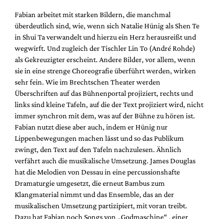
Fabian arbeitet mit starken Bildern, die manchmal
überdeutlich sind, wie, wenn sich Natalie Hünig als Shen Te
in Shui Ta verwandelt und hierzu ein Herz herausreißt und
wegwirft. Und zugleich der Tischler Lin To (André Rohde)
als Gekreuzigter erscheint. Andere Bilder, vor allem, wenn
sie in eine strenge Choreografie überführt werden, wirken
sehr fein. Wie im Brechtschen Theater werden
Überschriften auf das Bühnenportal projiziert, rechts und
links sind kleine Tafeln, auf die der Text projiziert wird, nicht
immer synchron mit dem, was auf der Bühne zu hören ist.
Fabian nutzt diese aber auch, indem er Hünig nur
Lippenbewegungen machen lässt und so das Publikum
zwingt, den Text auf den Tafeln nachzulesen. Ähnlich
verfährt auch die musikalische Umsetzung. James Douglas
hat die Melodien von Dessau in eine percussionshafte
Dramaturgie umgesetzt, die erneut Bambus zum
Klangmaterial nimmt und das Ensemble, das an der
musikalischen Umsetzung partizipiert, mit voran treibt.
Dazu hat Fabian noch Songs von „Godmaschine“ , einer