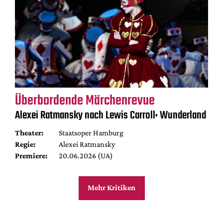
Überbordende Märchenrevue
Alexei Ratmansky nach Lewis Carroll: Wunderland
Theater:
Staatsoper Hamburg
Regie:
Alexei Ratmansky
Premiere:
20.06.2026 (UA)
Mehr Kritiken