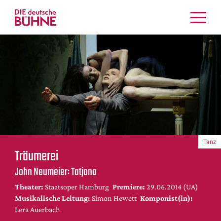
Kritiken
Schauspiel
Musiktheater
Tanz
Crossover
Bühnenwelt
Festivals & Veranstaltungen
Tanz
Menschen & Theater
Träumerei
Themen
John Neumeier: Tatjana
Internationales
Theater:
Staatsoper Hamburg
Premiere:
29.06.2014 (UA)
Nachrufe
Musikalische Leitung:
Simon Hewett
Komponist(in):
Medientipps
Lera Auerbach