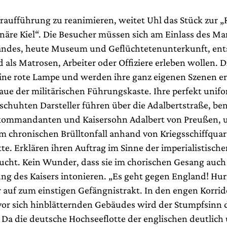
Uraufführung zu reanimieren, weitet Uhl das Stück zur „
onäre Kiel“. Die Besucher müssen sich am Einlass des Ma
ndes, heute Museum und Geflüchtetenunterkunft, ent
 als Matrosen, Arbeiter oder Offiziere erleben wollen. Di
e rote Lampe und werden ihre ganz eigenen Szenen erl
aue der militärischen Führungskaste. Ihre perfekt unif
chuhten Darsteller führen über die Adalbertstraße, be
ommandanten und Kaisersohn Adalbert von Preußen, 
 chronischen Brülltonfall anhand von Kriegsschiffquar
tte. Erklären ihren Auftrag im Sinne der imperialistisch
ht. Kein Wunder, dass sie im chorischen Gesang auch 
ng des Kaisers intonieren. „Es geht gegen England! Hurr
ür auf zum einstigen Gefängnistrakt. In den engen Korri
vor sich hinblätternden Gebäudes wird der Stumpfsinn
. Da die deutsche Hochseeflotte der englischen deutlich