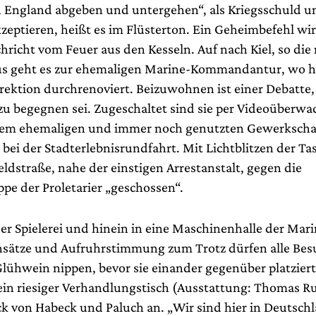
 England abgeben und untergehen“, als Kriegsschuld u
zeptieren, heißt es im Flüsterton. Ein Geheimbefehl wird
hricht vom Feuer aus den Kesseln. Auf nach Kiel, so die
us geht es zur ehemaligen Marine-Kommandantur, wo h
rektion durchrenoviert. Beizuwohnen ist einer Debatte,
zu begegnen sei. Zugeschaltet sind sie per Videoüberw
dem ehemaligen und immer noch genutzten Gewerkscha
s bei der Stadterlebnisrundfahrt. Mit Lichtblitzen der 
eldstraße, nahe der einstigen Arrestanstalt, gegen die
pe der Proletarier „geschossen“.
er Spielerei und hinein in eine Maschinenhalle der Mari
sätze und Aufruhrstimmung zum Trotz dürfen alle Bes
ühwein nippen, bevor sie einander gegenüber platzier
in riesiger Verhandlungstisch (Ausstattung: Thomas 
k von Habeck und Paluch an. „Wir sind hier in Deutschl