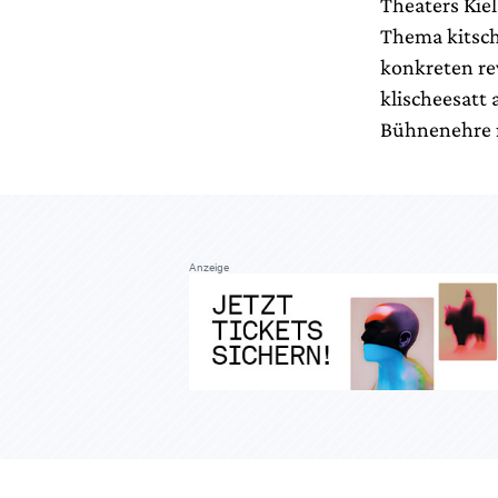
Theaters Kie
Thema kitschs
konkreten re
klischeesatt
Bühnenehre r
Anzeige