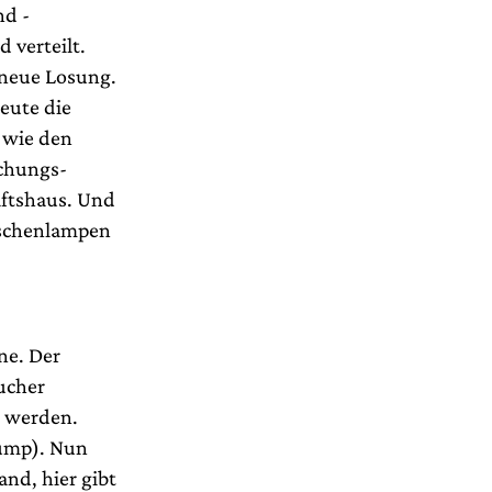
nd -
 verteilt.
 neue Losung.
eute die
 wie den
achungs-
ftshaus. Und
Taschenlampen
ne. Der
ucher
t werden.
Rump). Nun
and, hier gibt