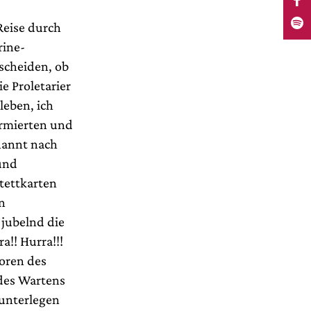
Reise durch
rine-
scheiden, ob
e Proletarier
eben, ich
ormierten und
nannt nach
und
tettkarten
en
jubelnd die
a!! Hurra!!!
doren des
 des Wartens
 unterlegen