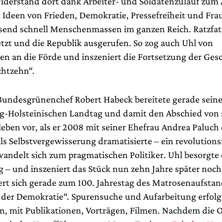
iderstand dort dank Arbeiter- und Soldatenzulauf zum
 Ideen von Frieden, Demokratie, Pressefreiheit und Fr
rasend schnell Menschenmassen im ganzen Reich. Ratzfatz
etzt und die Republik ausgerufen. So zog auch Uhl von
n an die Förde und inszeniert die Fortsetzung der Gesc
htzehn“.
Bundesgrünenchef Robert Habeck bereitete gerade seine
g-Holsteinischen Landtag und damit den Abschied von
rleben vor, als er 2008 mit seiner Ehefrau Andrea Paluch
ls Selbstvergewisserung dramatisierte – ein revolutions
wandelt sich zum pragmatischen Politiker. Uhl besorgte 
 – und inszeniert das Stück nun zehn Jahre später noch
iert sich gerade zum 100. Jahrestag des Matrosenaufstan
 der Demokratie“. Spurensuche und Aufarbeitung erfolg
n, mit Publikationen, Vorträgen, Filmen. Nachdem die 