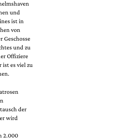
ilhelmshaven
onen und
nes ist in
chen von
er Geschosse
echtes und zu
r Offiziere
ist es viel zu
nen.
atrosen
an
ntausch der
her wird
en 2.000