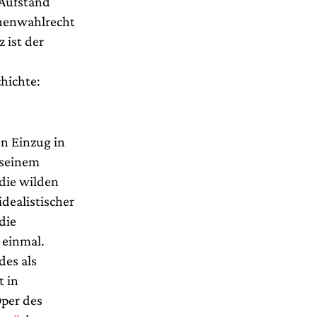
 Aufstand
auenwahlrecht
 ist der
hichte:
n Einzug in
 seinem
 die wilden
idealistischer
die
 einmal.
des als
t in
Oper des