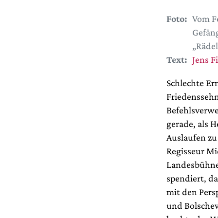
Foto:
Vom Fe
Gefäng
„Rädel
Text:
Jens F
Schlechte Er
Friedenssehn
Befehlsverwe
gerade, als 
Auslaufen zu
Regisseur Mi
Landesbühne 
spendiert, d
mit den Persp
und Bolsche