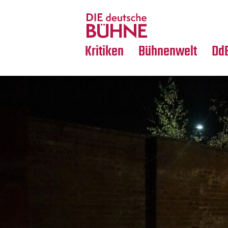
Tanz
Nachrufe
Crossover
Medientipps
Kritiken
Bühnenwelt
Dd