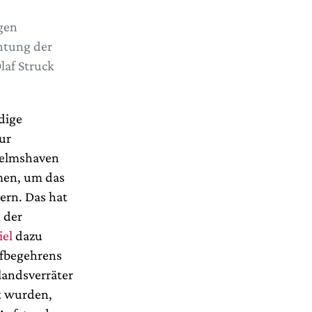
gen
chtung der
laf Struck
dige
ur
helmshaven
hmen, um das
ern. Das hat
 der
iel
dazu
ufbegehrens
rlandsverräter
t wurden,