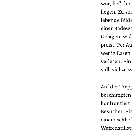
war, ließ der
liegen. Zu s
lebende Bilde
einer Badewa
Gelagen, wäh
preist. Per A
wenig Essen 
verlesen. Ein
voll, viel zu
Auf der Trep
beschimpfen 
konfrontiert 
Besucher. Ein
einem schlie
Waffenstills