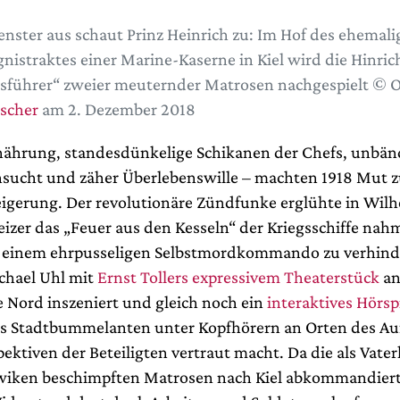
nster aus schaut Prinz Heinrich zu: Im Hof des ehemali
nistraktes einer Marine-Kaserne in Kiel wird die Hinri
sführer“ zweier meuternder Matrosen nachgespielt © O
ischer
am 2. Dezember 2018
nährung, standesdünkelige Schikanen der Chefs, unbän
sucht und zäher Überlebenswille – machten 1918 Mut z
igerung. Der revolutionäre Zündfunke erglühte in Wil
Heizer das „Feuer aus den Kesseln“ der Kriegsschiffe na
 einem ehrpusseligen Selbstmordkommando zu verhind
chael Uhl mit
Ernst Tollers expressivem Theaterstück
an
Nord inszeniert und gleich noch ein
interaktives Hörsp
as Stadtbummelanten unter Kopfhörern an Orten des A
ektiven der Beteiligten vertraut macht. Da die als Vate
wiken beschimpften Matrosen nach Kiel abkommandier