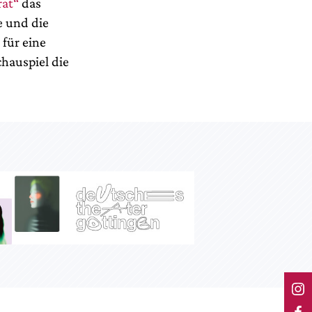
rat“
das
e und die
für eine
hauspiel die