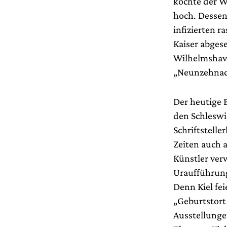
kochte der W
hoch. Dessen
infizierten 
Kaiser abges
Wilhelmshave
„Neunzehnac
Der heutige 
den Schleswi
Schriftstelle
Zeiten auch a
Künstler ver
Uraufführung
Denn Kiel fe
„Geburtstort
Ausstellunge