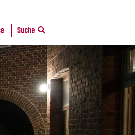
r
daten
ce
Suche