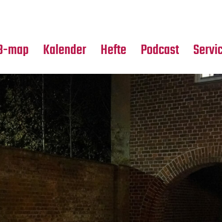
Premierensuche
Alle Hefte
Partne
Festival-Planer
Leseproben
Media
B-map
Kalender
Hefte
Podcast
Servi