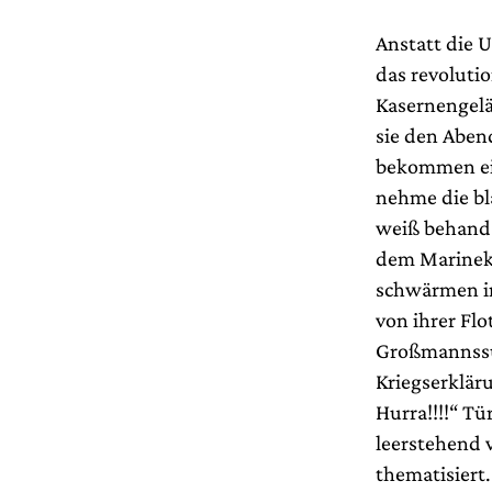
Anstatt die 
das revoluti
Kasernengelä
sie den Abend
bekommen ein
nehme die bl
weiß behands
dem Marinek
schwärmen im
von ihrer Flo
Großmannssuc
Kriegserkläru
Hurra!!!!“ T
leerstehend 
thematisiert