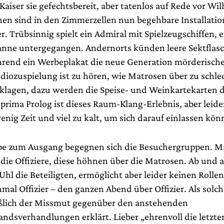
 Kaiser sie gefechtsbereit, aber tatenlos auf Rede vor W
ehen sind in den Zimmerzellen nun begehbare Installati
r. Trübsinnig spielt ein Admiral mit Spielzeugschiffen, ei
nne untergegangen. Andernorts künden leere Sektflas
rend ein Werbeplakat die neue Generation mörderisch
udiozuspielung ist zu hören, wie Matrosen über zu schl
klagen, dazu werden die Speise- und Weinkartekarten de
 prima Prolog ist dieses Raum-Klang-Erlebnis, aber leider 
 wenig Zeit und viel zu kalt, um sich darauf einlassen kön
pe zum Ausgang begegnen sich die Besuchergruppen. M
die Offiziere, diese höhnen über die Matrosen. Ab und 
Uhl die Beteiligten, ermöglicht aber leider keinen Rolle
mal Offizier – den ganzen Abend über Offizier. Als solc
ßlich der Missmut gegenüber den anstehenden
tandsverhandlungen erklärt. Lieber „ehrenvoll die letzt