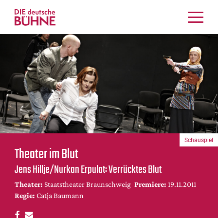
Kritiken
Schauspiel
Musiktheater
Tanz
Crossover
Bühnenwelt
Festivals & Veranstaltungen
Schauspiel
Menschen & Theater
Theater im Blut
Themen
Jens Hillje/Nurkan Erpulat: Verrücktes Blut
Internationales
Theater:
Staatstheater Braunschweig
Premiere:
19.11.2011
Nachrufe
Regie:
Catja Baumann
Medientipps