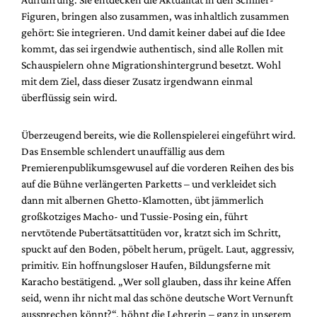
Figuren, bringen also zusammen, was inhaltlich zusammen
gehört: Sie integrieren. Und damit keiner dabei auf die Idee
kommt, das sei irgendwie authentisch, sind alle Rollen mit
Schauspielern ohne Migrationshintergrund besetzt. Wohl
mit dem Ziel, dass dieser Zusatz irgendwann einmal
überflüssig sein wird.
Überzeugend bereits, wie die Rollenspielerei eingeführt wird.
Das Ensemble schlendert unauffällig aus dem
Premierenpublikumsgewusel auf die vorderen Reihen des bis
auf die Bühne verlängerten Parketts – und verkleidet sich
dann mit albernen Ghetto-Klamotten, übt jämmerlich
großkotziges Macho- und Tussie-Posing ein, führt
nervtötende Pubertätsattitüden vor, kratzt sich im Schritt,
spuckt auf den Boden, pöbelt herum, prügelt. Laut, aggressiv,
primitiv. Ein hoffnungsloser Haufen, Bildungsferne mit
Karacho bestätigend. „Wer soll glauben, dass ihr keine Affen
seid, wenn ihr nicht mal das schöne deutsche Wort Vernunft
aussprechen könnt?“, höhnt die Lehrerin – ganz in unserem