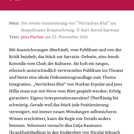
DdB-map
Kalender
Premierensuche
Foto:
Die zweite Inszenierung von "Verrücktes Blut" am
Staatstheater Braunschweig. © Karl-Bernd Karwasz
Festival-Planer
Text:
Jens Fischer
am 23. November 2011
Hefte
Mit Auszeichnungen überhäuft, vom Publikum und von der
Alle Hefte
Kritik bejubelt, das Stück zur Sarrazin-Debatte, eine Amok-
Leseproben
Komödie vom Clash der Kulturen. Sie holt ein junges,
ethnisch unterschiedlich verwurzeltes Publikum ins Theater
Podcast
und bietet eine ideale Diskussionsgrundlage zum Thema
Service
Integration. „Verrücktes Blut“ von Nurkan Erpulat und Jens
Hillje muss nur mit Verve vom Blatt gespielt werden: Erfolg
Shop / Abo
garantiert. Eigene Interpretationsansätze? Überflüssig bis
Newsletter
schwierig. Gerade weil das Stück jede Positionierung
Redaktion
verweigert, mit immer neuen Wendungen selbstsicheres
Wissen erschüttert, kann die Regie nur Details anders
Autor:innen
betonen. Vehement versucht dies Catja Baumann
Partner
(krankheitsbedingt in den Endproben von Nicolai Sykosch