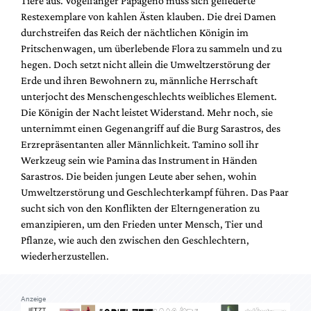
Tiere aus. Vogelfänger Papageno muss sich gefiederte
Mediadaten
Restexemplare von kahlen Ästen klauben. Die drei Damen
Suche
durchstreifen das Reich der nächtlichen Königin im
Pritschenwagen, um überlebende Flora zu sammeln und zu
hegen. Doch setzt nicht allein die Umweltzerstörung der
Erde und ihren Bewohnern zu, männliche Herrschaft
unterjocht des Menschengeschlechts weibliches Element.
Die Königin der Nacht leistet Widerstand. Mehr noch, sie
unternimmt einen Gegenangriff auf die Burg Sarastros, des
Erzrepräsentanten aller Männlichkeit. Tamino soll ihr
Werkzeug sein wie Pamina das Instrument in Händen
Sarastros. Die beiden jungen Leute aber sehen, wohin
Umweltzerstörung und Geschlechterkampf führen. Das Paar
sucht sich von den Konflikten der Elterngeneration zu
emanzipieren, um den Frieden unter Mensch, Tier und
Pflanze, wie auch den zwischen den Geschlechtern,
wiederherzustellen.
Anzeige