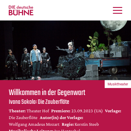
Kritiken
Schauspiel
Musiktheater
Tanz
Crossover
Bühnenwelt
Festivals & Veranstaltungen
Musiktheater
Menschen & Theater
Willkommen in der Gegenwart
Themen
Ivana Sokola: Die Zauberflöte
Internationales
Theater:
Theater Hof
Premiere:
23.09.2023 (UA)
Vorlage:
Nachrufe
Die Zauberflöte
Autor(in) der Vorlage:
Medientipps
Wolfgang Amadeus Mozart
Regie:
Kerstin Steeb
Musikalische Leitung:
Ivo Hentschel