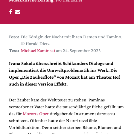
DdB-map
Kalender
Premierensuche
Festival-Planer
Foto:
Die Königin der Nacht mit ihren Damen und Tamino.
Hefte
© Harald Dietz
Text:
Michael Kaminski
am 24. September 2023
Alle Hefte
Leseproben
Ivana Sokola überschreibt Schikanders Dialoge und
implementiert die Umweltproblematik ins Werk. Die
Podcast
Oper „Die Zauberflöte“ von Mozart hat am Theater Hof
Service
auch in dieser Version Effekt.
Shop / Abo
Der Zauber kam der Welt teuer zu stehen. Paminas
Newsletter
verstorbener Vater hatte die tausendjährige Eiche gefällt, um
Redaktion
das für
Mozarts Oper
titelgebende Instrument daraus zu
Autor:innen
schnitzen. Offenbar hatte der Naturfrevel üble
Vorbildfunktion. Denn seither sterben Bäume, Blumen und
Partner