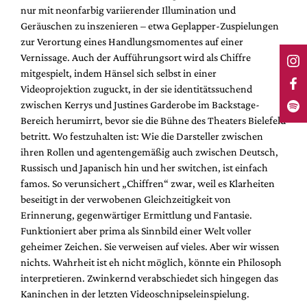
nur mit neonfarbig variierender Illumination und
Geräuschen zu inszenieren – etwa Geplapper-Zuspielungen
zur Verortung eines Handlungsmomentes auf einer
Vernissage. Auch der Aufführungsort wird als Chiffre
mitgespielt, indem Hänsel sich selbst in einer
Videoprojektion zuguckt, in der sie identitätssuchend
zwischen Kerrys und Justines Garderobe im Backstage-
Bereich herumirrt, bevor sie die Bühne des Theaters Bielefeld
betritt. Wo festzuhalten ist: Wie die Darsteller zwischen
ihren Rollen und agentengemäßig auch zwischen Deutsch,
Russisch und Japanisch hin und her switchen, ist einfach
famos. So verunsichert „Chiffren“ zwar, weil es Klarheiten
beseitigt in der verwobenen Gleichzeitigkeit von
Erinnerung, gegenwärtiger Ermittlung und Fantasie.
Funktioniert aber prima als Sinnbild einer Welt voller
geheimer Zeichen. Sie verweisen auf vieles. Aber wir wissen
nichts. Wahrheit ist eh nicht möglich, könnte ein Philosoph
interpretieren. Zwinkernd verabschiedet sich hingegen das
Kaninchen in der letzten Videoschnipseleinspielung.