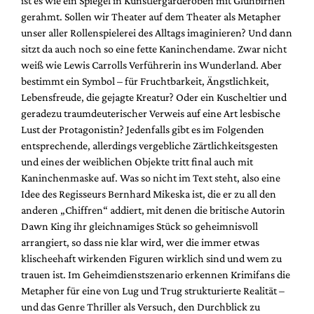
ist es wie ein Spiegel in Künstlergarderoben mit Glühbirnen
Mediadaten
gerahmt. Sollen wir Theater auf dem Theater als Metapher
Suche
unser aller Rollenspielerei des Alltags imaginieren? Und dann
sitzt da auch noch so eine fette Kaninchendame. Zwar nicht
weiß wie Lewis Carrolls Verführerin ins Wunderland. Aber
bestimmt ein Symbol – für Fruchtbarkeit, Ängstlichkeit,
Lebensfreude, die gejagte Kreatur? Oder ein Kuscheltier und
geradezu traumdeuterischer Verweis auf eine Art lesbische
Lust der Protagonistin? Jedenfalls gibt es im Folgenden
entsprechende, allerdings vergebliche Zärtlichkeitsgesten
und eines der weiblichen Objekte tritt final auch mit
Kaninchenmaske auf. Was so nicht im Text steht, also eine
Idee des Regisseurs Bernhard Mikeska ist, die er zu all den
anderen „Chiffren“ addiert, mit denen die britische Autorin
Dawn King ihr gleichnamiges Stück so geheimnisvoll
arrangiert, so dass nie klar wird, wer die immer etwas
klischeehaft wirkenden Figuren wirklich sind und wem zu
trauen ist. Im Geheimdienstszenario erkennen Krimifans die
Metapher für eine von Lug und Trug strukturierte Realität –
und das Genre Thriller als Versuch, den Durchblick zu