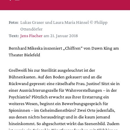
DdB-map
Kalender
Premierensuche
Foto:
Lukas Graser und Laura Maria Hänsel © Philipp
Ottendörfer
Festival-Planer
Text:
Jens Fischer
am 21. Januar 2018
Hefte
Bernhard Mikeska inszeniert „Chiffren“ von Dawn King am
Alle Hefte
Theater Bielefeld
Leseproben
Podcast
Grellweiß bis zur Sterilität ausgeleuchtet ist der
Bühnenkasten. Auf den Boden gekauert und an die
Service
Rückwand gepresst: eine rätselhafte Frau. Justine! Sitzt sie in
einer Ausnüchterungszelle für Wahnvorstellungen – in der
Shop / Abo
Psychiatrie? Plötzlich erwacht aus ihrer Erstarrung ein
Newsletter
weiteres Wesen, beginnt ein Bewerbungsgespräch für
Redaktion
Spioninnen – im Geheimdienstbüro? Zwei Orte jedenfalls,
Autor:innen
aus denen nichts herausdringt und in die kaum jemand
hineinkommt. So abgeschottet wirkt das Szenenbild. Zudem
Partner