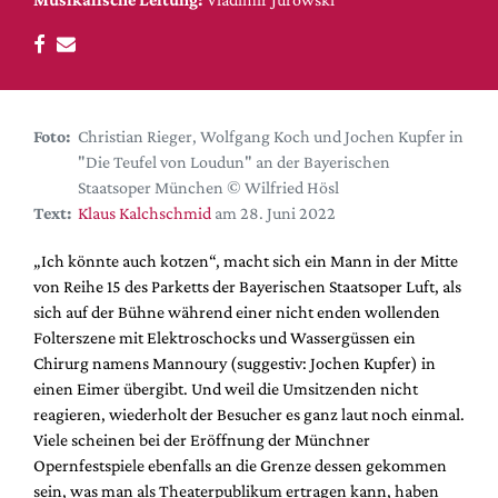
DdB-map
Kalender
Premierensuche
Festival-Planer
Foto:
Christian Rieger, Wolfgang Koch und Jochen Kupfer in
Hefte
"Die Teufel von Loudun" an der Bayerischen
Staatsoper München © Wilfried Hösl
Alle Hefte
Text:
Klaus Kalchschmid
am 28. Juni 2022
Leseproben
„Ich könnte auch kotzen“, macht sich ein Mann in der Mitte
Podcast
von Reihe 15 des Parketts der Bayerischen Staatsoper Luft, als
Service
sich auf der Bühne während einer nicht enden wollenden
Folterszene mit Elektroschocks und Wassergüssen ein
Shop / Abo
Chirurg namens Mannoury (suggestiv: Jochen Kupfer) in
Newsletter
einen Eimer übergibt. Und weil die Umsitzenden nicht
Redaktion
reagieren, wiederholt der Besucher es ganz laut noch einmal.
Viele scheinen bei der Eröffnung der Münchner
Autor:innen
Opernfestspiele ebenfalls an die Grenze dessen gekommen
Partner
sein, was man als Theaterpublikum ertragen kann, haben