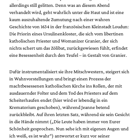
Mediadaten
allerdings still gelitten. Denn was an diesem Abend
verhandelt wird, geht wahrlich unter die Haut und ist eine
Suche
kaum auszuhaltende Zumutung nach einer wahren
Geschichte von 1634 in der französischen Kleinstadt Loudun:
Die Priorin eines Ursulinenkloster, die sich vom libertinen
katholischen Priester und Womanizer Granier, der sich
nichts schert um das Zölibat, zurückgewiesen fühlt, erfindet
eine Besessenheit durch den Teufel – in Gestalt von Granier.
Dafür instrumentalisiert sie ihre Mitschwestern, steigert sich
in Wahnvorstellungen und bringt einen Prozess der
machtbesessenen katholischen Kirche ins Rollen, der mit
ausdauernder Folter und dem Tod des Priesters auf dem
Scheiterhaufen endet (hier wird er lebendig in ein
Krematorium geschoben), während Jeanne betend
zurückbleibt. Auf ihren letzten Satz, während sie sein Gesicht
in die Hände nimmt („Die Leute haben immer von Eurer
Schönheit gesprochen. Nun sehe ich mit eigenen Augen und
ich weiß, es ist wahr“) antwortet er kurz vor seiner