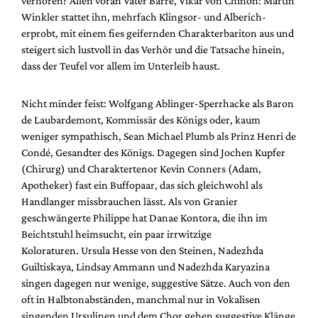
verhören? Allen voran Vater Barré, Vikar von Chinon: Martin
Winkler stattet ihn, mehrfach Klingsor- und Alberich-
erprobt, mit einem fies geifernden Charakterbariton aus und
steigert sich lustvoll in das Verhör und die Tatsache hinein,
dass der Teufel vor allem im Unterleib haust.
Nicht minder feist: Wolfgang Ablinger-Sperrhacke als Baron
de Laubardemont, Kommissär des Königs oder, kaum
weniger sympathisch, Sean Michael Plumb als Prinz Henri de
Condé, Gesandter des Königs. Dagegen sind Jochen Kupfer
(Chirurg) und Charaktertenor Kevin Conners (Adam,
Apotheker) fast ein Buffopaar, das sich gleichwohl als
Handlanger missbrauchen lässt. Als von Granier
geschwängerte Philippe hat Danae Kontora, die ihn im
Beichtstuhl heimsucht, ein paar irrwitzige
Koloraturen. Ursula Hesse von den Steinen, Nadezhda
Guiltiskaya, Lindsay Ammann und Nadezhda Karyazina
singen dagegen nur wenige, suggestive Sätze. Auch von den
oft in Halbtonabständen, manchmal nur in Vokalisen
singenden Ursulinen und dem Chor gehen suggestive Klänge