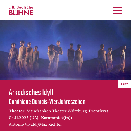
Kritiken
Schauspiel
Musiktheater
Tanz
Crossover
Bühnenwelt
Festivals & Veranstaltungen
Tanz
Menschen & Theater
Arkadisches Idyll
Themen
Dominique Dumais: Vier Jahreszeiten
Internationales
Theater:
Mainfranken Theater Würzburg
Premiere:
Nachrufe
04.11.2023 (UA)
Komponist(in):
Medientipps
Antonio Vivaldi/Max Richter