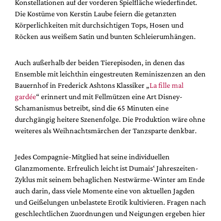
Konstellationen auf der vorderen Spielfläche wiederfindet.
Die Kostüme von Kerstin Laube feiern die getanzten
Körperlichkeiten mit durchsichtigen Tops, Hosen und
Röcken aus weißem Satin und bunten Schleierumhängen.
Auch außerhalb der beiden Tierepisoden, in denen das
Ensemble mit leichthin eingestreuten Reminiszenzen an den
Bauernhof in Frederick Ashtons Klassiker „
La fille mal
gardée
“ erinnert und mit Fellmützen eine Art Disney-
Schamanismus betreibt, sind die 65 Minuten eine
durchgängig heitere Szenenfolge. Die Produktion wäre ohne
weiteres als Weihnachtsmärchen der Tanzsparte denkbar.
Jedes Compagnie-Mitglied hat seine individuellen
Glanzmomente. Erfreulich leicht ist Dumais‘ Jahreszeiten-
Zyklus mit seinem behaglichen Nestwärme-Winter am Ende
auch darin, dass viele Momente eine von aktuellen Jagden
und Geißelungen unbelastete Erotik kultivieren. Fragen nach
geschlechtlichen Zuordnungen und Neigungen ergeben hier