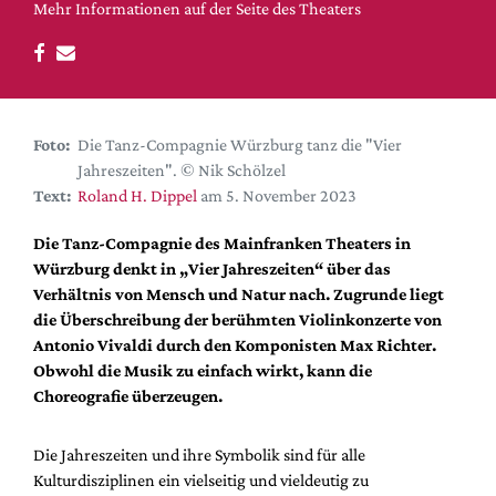
DdB-map
Mehr Informationen auf der Seite des Theaters
Kalender
Premierensuche
Festival-Planer
Foto:
Die Tanz-Compagnie Würzburg tanz die "Vier
Hefte
Jahreszeiten". © Nik Schölzel
Alle Hefte
Text:
Roland H. Dippel
am 5. November 2023
Leseproben
Die Tanz-Compagnie des Mainfranken Theaters in
Podcast
Würzburg denkt in „Vier Jahreszeiten“ über das
Verhältnis von Mensch und Natur nach. Zugrunde liegt
Service
die Überschreibung der berühmten Violinkonzerte von
Antonio Vivaldi durch den Komponisten Max Richter.
Shop / Abo
Obwohl die Musik zu einfach wirkt, kann die
Newsletter
Choreografie überzeugen.
Redaktion
Autor:innen
Die Jahreszeiten und ihre Symbolik sind für alle
Partner
Kulturdisziplinen ein vielseitig und vieldeutig zu