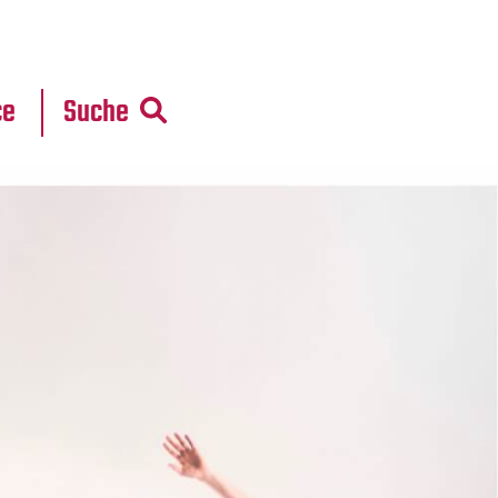
r
daten
ce
Suche