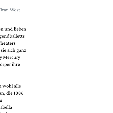
Kiran West
en und lieben
gendballetts
Theaters
 sie sich ganz
dy Mercury
örper ihre
n wohl alle
n, die 1886
im
abella