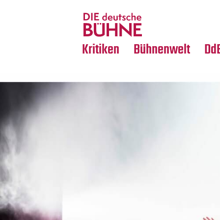
Tanz
Nachrufe
Crossover
Medientipps
Kritiken
Bühnenwelt
Dd