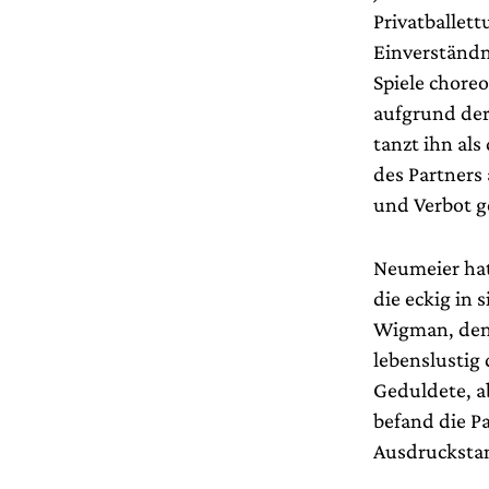
Privatballett
Einverständni
Spiele choreo
aufgrund der
tanzt ihn al
des Partners
und Verbot g
Neumeier hat
die eckig in
Wigman, den 
lebenslustig
Geduldete, ab
befand die Pa
Ausdrucksta