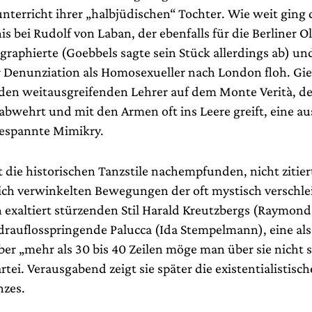
unterricht ihrer „halbjüdischen“ Tochter. Wie weit ging 
s bei Rudolf von Laban, der ebenfalls für die Berliner 
graphierte (Goebbels sagte sein Stück allerdings ab) und
 Denunziation als Homosexueller nach London floh. Gi
s den weitausgreifenden Lehrer auf dem Monte Verità, d
 abwehrt und mit den Armen oft ins Leere greift, eine a
espannte Mimikry.
 die historischen Tanzstile nachempfunden, nicht zitier
 sich verwinkelten Bewegungen der oft mystisch verschle
exaltiert stürzenden Stil Harald Kreutzbergs (Raymond 
 drauflosspringende Palucca (Ida Stempelmann), eine als
er „mehr als 30 bis 40 Zeilen möge man über sie nicht s
rtei. Verausgabend zeigt sie später die existentialistisch
nzes.