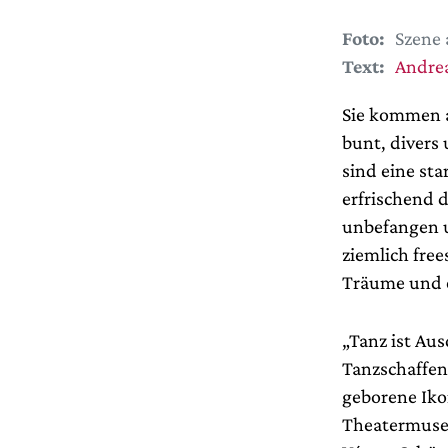
Foto:
Szene 
Text:
Andrea
Sie kommen a
bunt, divers
sind eine st
erfrischend d
unbefangen u
ziemlich free
Träume und 
„Tanz ist Au
Tanzschaffen
geborene Iko
Theatermuseu