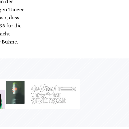
in der
igen Tänzer
nso, dass
6 für die
nicht
r Bühne.