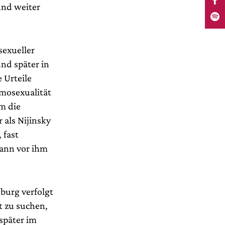
und weiter
sexueller
nd später in
e Urteile
mosexualität
m die
 als Nijinsky
 fast
ann vor ihm
burg verfolgt
t zu suchen,
 später im