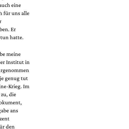
auch eine
 für uns alle
r
ben. Er
tun hatte.
abe meine
er Institut in
wahrgenommen
 je genug tut
ine-Krieg. Im
zu, die
Dokument,
gabe ans
ozent
für den