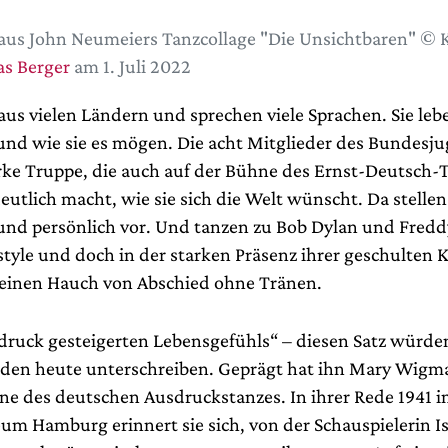
aus John Neumeiers Tanzcollage "Die Unsichtbaren" © 
s Berger
am 1. Juli 2022
us vielen Ländern und sprechen viele Sprachen. Sie leb
 und wie sie es mögen. Die acht Mitglieder des Bundesju
arke Truppe, die auch auf der Bühne des Ernst-Deutsch-
eutlich macht, wie sie sich die Welt wünscht. Da stellen
nd persönlich vor. Und tanzen zu Bob Dylan und Fred
style und doch in der starken Präsenz ihrer geschulten K
einen Hauch von Abschied ohne Tränen.
sdruck gesteigerten Lebensgefühls“ – diesen Satz würde
den heute unterschreiben. Geprägt hat ihn Mary Wigma
ne des deutschen Ausdruckstanzes. In ihrer Rede 1941 
m Hamburg erinnert sie sich, von der Schauspielerin Is