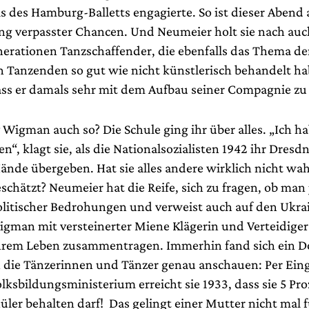
s des Hamburg-Balletts engagierte. So ist dieser Abend 
ung verpasster Chancen. Und Neumeier holt sie nach auch
erationen Tanzschaffender, die ebenfalls das Thema de
n Tanzenden so gut wie nicht künstlerisch behandelt ha
ass er damals sehr mit dem Aufbau seiner Compagnie zu 
 Wigman auch so? Die Schule ging ihr über alles. „Ich h
en“, klagt sie, als die Nationalsozialisten 1942 ihr Dresdn
Hände übergeben. Hat sie alles andere wirklich nicht 
schätzt? Neumeier hat die Reife, sich zu fragen, ob man
olitischer Bedrohungen und verweist auch auf den Ukra
igman mit versteinerter Miene Klägerin und Verteidiger 
ihrem Leben zusammentragen. Immerhin fand sich ein 
h die Tänzerinnen und Tänzer genau anschauen: Per Ein
lksbildungsministerium erreicht sie 1933, dass sie 5 Pr
üler behalten darf! Das gelingt einer Mutter nicht mal 