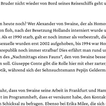
 Bruder nicht wieder von Bord seines Reiseschiffs geht 
.
n heute noch? Wer Alexander von Swaine, der als Homo
en floh, nach der Besetzung Hollands interniert wurde u
 Als er 1990 starb, galt er noch immer als vorbestraft, di
xuelle wurden erst 2002 aufgehoben, bis 1994 war Ho
srepublik noch immer strafbar! Dies erfährt man rund u
on des „Nachmittags eines Fauns“, den von Swaine besser
 soll. Giuseppe Conte gibt die Rolle hier mit eher zarter,
otik, während sich der Sehnsuchtsmann Pepijn Gelderm
uhr, dass von Swaine seine Arbeit in Frankfurt und Ham
t im Programmheft, dass er versäumt habe, den Kontak
 Schicksal zu befragen. Ebenso bei Erika Milee, die sich