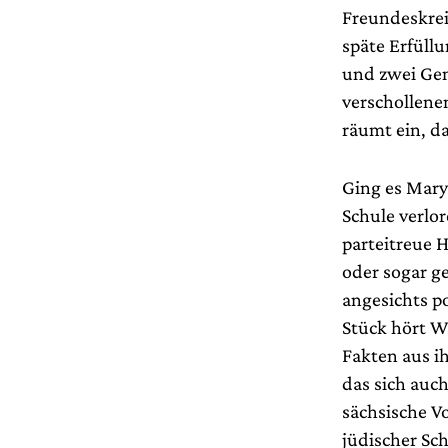
Freundeskrei
späte Erfüll
und zwei Gen
verschollene
räumt ein, d
Ging es Mary
Schule verlor
parteitreue 
oder sogar ge
angesichts p
Stück hört W
Fakten aus 
das sich auc
sächsische Vo
jüdischer Sch