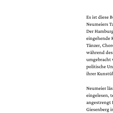
Es ist diese
Neumeiers Ta
Der Hamburge
eingehende R
Tänzer, Chor
während des 
umgebracht 
politische U
ihrer Kunstü
Neumeier läs
eingelesen, 
angestrengt L
Giesenberg i