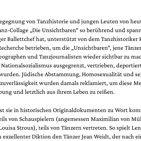
 Begegnung von Tanzhistorie und jungen Leuten von heut
nz-Collage „Die Unsichtbaren“ so berührend und span
r Ballettchef hat, unterstützt von dem Tanzhistoriker R
echerche betrieben, um die „Unsichtbaren“, jene Tänz
eographen und Tanzjournalisten wieder sichtbar zu mac
Nationalsozialismus ausgegrenzt, vertrieben, deportier
wurden. Jüdische Abstammung, Homosexualität und se
nzuverlässigkeit wurden damals reklamiert, um diese M
bung und letztlich aus ihrem Leben zu reißen.
st sie in historischen Originaldokumenten zu Wort kom
teils von Schauspielern (angemessen Maximilian von Mü
ouisa Stroux), teils von Tänzern vertreten. So spielt Le
n exzellenter Diktion den Tänzer Jean Weidt, der nach 