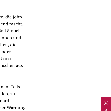
e, die John
nend macht.
alf Stabel,
erinnen und
hen, die
t oder
ltener
enschen aus
men. Teils
hlen, zu
nnard
einer Warnung