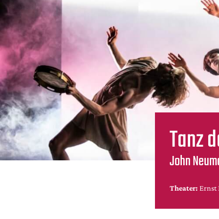
Tanz d
John Neume
Theater:
Ernst