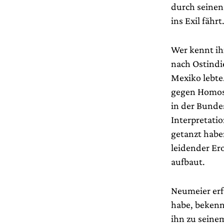
durch seinen
ins Exil fährt
Wer kennt ih
nach Ostindi
Mexiko lebte.
gegen Homose
in der Bunde
Interpretati
getanzt haben
leidender Er
aufbaut.
Neumeier erf
habe, bekenn
ihn zu seinem