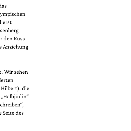
das
Olympischen
 erst
esenberg
er den Kuss
us Anziehung
t. Wir sehen
ierten
Hilbert), die
 „Halbjüdin“
chreiben“,
e Seite des