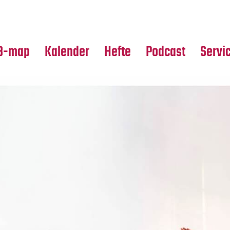
Premierensuche
Alle Hefte
Partne
Festival-Planer
Leseproben
Media
B-map
Kalender
Hefte
Podcast
Servi