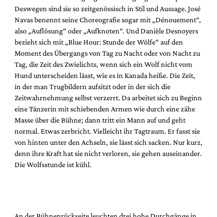
Deswegen sind sie so zeitgenössisch in Stil und Aussage. José
Navas benennt seine Choreografie sogar mit „Dénouement“,
also „Auflösung“ oder „Aufknoten“. Und Danièle Desnoyers
bezieht sich mit „Blue Hour: Stunde der Wölfe“ auf den
Moment des Übergangs von Tag zu Nacht oder von Nacht zu
Tag, die Zeit des Zwielichts, wenn sich ein Wolf nicht vom
Hund unterscheiden lässt, wie es in Kanada heiße. Die Zeit,
in der man Trugbildern aufsitzt oder in der sich die
Zeitwahrnehmung selbst verzerrt. Da arbeitet sich zu Beginn
eine Tänzerin mit schiebenden Armen wie durch eine zähe
Masse über die Bühne; dann tritt ein Mann auf und geht
normal. Etwas zerbricht. Vielleicht ihr Tagtraum. Er fasst sie
von hinten unter den Achseln, sie lässt sich sacken. Nur kurz,
denn ihre Kraft hat sie nicht verloren, sie gehen auseinander.
Die Wolfsstunde ist kühl.
An der Bühnenrückseite leuchten drei hohe Durchgänge in