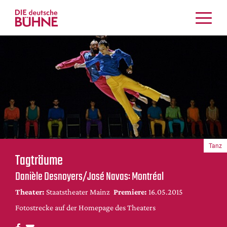
Kritiken
Schauspiel
Musiktheater
Tanz
Crossover
Bühnenwelt
Festivals & Veranstaltungen
Tanz
Menschen & Theater
Tagträume
Themen
Danièle Desnoyers/José Navas: Montréal
Internationales
Theater:
Staatstheater Mainz
Premiere:
16.05.2015
Nachrufe
Fotostrecke auf der Homepage des Theaters
Medientipps