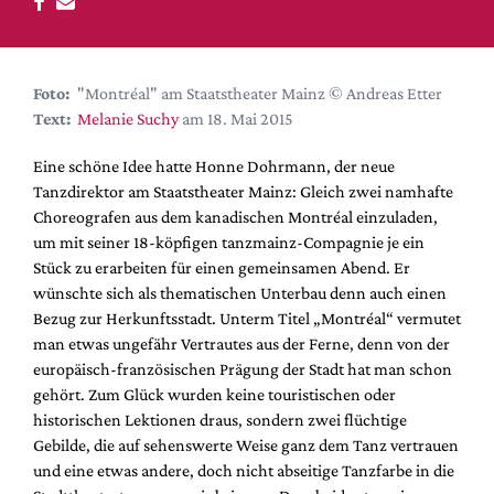
DdB-map
Kalender
Premierensuche
Foto:
"Montréal" am Staatstheater Mainz © Andreas Etter
Festival-Planer
Text:
Melanie Suchy
am 18. Mai 2015
Hefte
Eine schöne Idee hatte Honne Dohrmann, der neue
Tanzdirektor am Staatstheater Mainz: Gleich zwei namhafte
Alle Hefte
Choreografen aus dem kanadischen Montréal einzuladen,
Leseproben
um mit seiner 18-köpfigen tanzmainz-Compagnie je ein
Podcast
Stück zu erarbeiten für einen gemeinsamen Abend. Er
wünschte sich als thematischen Unterbau denn auch einen
Service
Bezug zur Herkunftsstadt. Unterm Titel „Montréal“ vermutet
man etwas ungefähr Vertrautes aus der Ferne, denn von der
Shop / Abo
europäisch-französischen Prägung der Stadt hat man schon
Newsletter
gehört. Zum Glück wurden keine touristischen oder
Redaktion
historischen Lektionen draus, sondern zwei flüchtige
Autor:innen
Gebilde, die auf sehenswerte Weise ganz dem Tanz vertrauen
und eine etwas andere, doch nicht abseitige Tanzfarbe in die
Partner