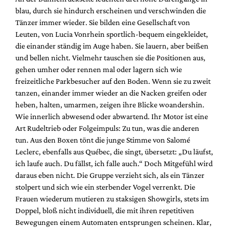
blau, durch sie hindurch erscheinen und verschwinden die
Tänzer immer wieder. Sie bilden eine Gesellschaft von
Leuten, von Lucia Vonrhein sportlich-bequem eingekleidet,
die einander ständig im Auge haben. Sie lauern, aber beißen
und bellen nicht. Vielmehr tauschen sie die Positionen aus,
gehen umher oder rennen mal oder lagern sich wie
freizeitliche Parkbesucher auf den Boden. Wenn sie zu zweit
tanzen, einander immer wieder an die Nacken greifen oder
heben, halten, umarmen, zeigen ihre Blicke woandershin.
Wie innerlich abwesend oder abwartend. Ihr Motor ist eine
Art Rudeltrieb oder Folgeimpuls: Zu tun, was die anderen
tun. Aus den Boxen tönt die junge Stimme von Salomé
Leclerc, ebenfalls aus Québec, die singt, übersetzt: „Du läufst,
ich laufe auch. Du fällst, ich falle auch.“ Doch Mitgefühl wird
daraus eben nicht. Die Gruppe verzieht sich, als ein Tänzer
stolpert und sich wie ein sterbender Vogel verrenkt. Die
Frauen wiederum mutieren zu staksigen Showgirls, stets im
Doppel, bloß nicht individuell, die mit ihren repetitiven
Bewegungen einem Automaten entsprungen scheinen. Klar,