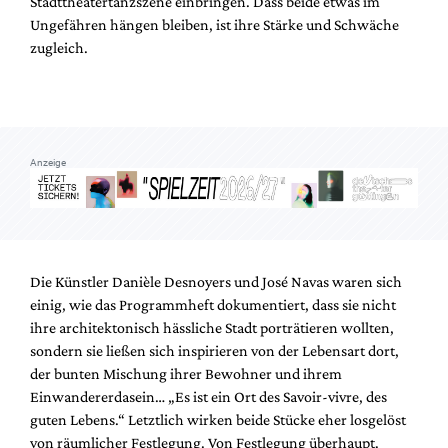
Stadttheatertanzszene einbringen. Dass beide etwas im
Mediadaten
Ungefähren hängen bleiben, ist ihre Stärke und Schwäche
Suche
zugleich.
Anzeige
Die Künstler Danièle Desnoyers und José Navas waren sich
einig, wie das Programmheft dokumentiert, dass sie nicht
ihre architektonisch hässliche Stadt porträtieren wollten,
sondern sie ließen sich inspirieren von der Lebensart dort,
der bunten Mischung ihrer Bewohner und ihrem
Einwandererdasein… „Es ist ein Ort des Savoir-vivre, des
guten Lebens.“ Letztlich wirken beide Stücke eher losgelöst
von räumlicher Festlegung. Von Festlegung überhaupt.