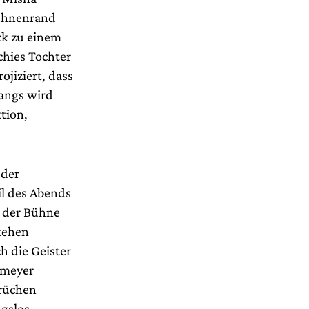
Bühnenrand
ück zu einem
chies Tochter
ojiziert, dass
fangs wird
tion,
 der
l des Abends
l der Bühne
stehen
h die Geister
hmeyer
prüchen
gslos.