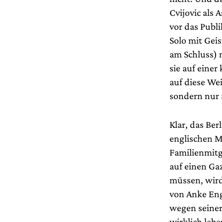
Cvijovic als
vor das Publi
Solo mit Gei
am Schluss) n
sie auf eine
auf diese We
sondern nur a
Klar, das Ber
englischen M
Familienmitg
auf einen Ga
müssen, wird
von Anke En
wegen seiner
wirklich leb