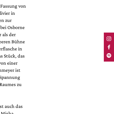
n Fassung von
ivier in
en zur
 bei Osborne
 als der
leeren Bühne
rflasche in
s Stück, das
von einer
hmeyer ist
e Spannung
 Raumes zu
st auch das
n Misha