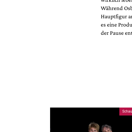
Während Osbo
Hauptfigur a
es eine Prod
der Pause en
Schau