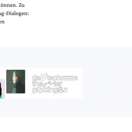
können. Zu
ng-Dialogen:
en