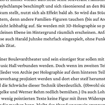
 Asylschlampe beschimpft und sich räsonierend an den 
kum stellt, nutzt sich als Effekt bald ab. So wird das St
stern, denn andere Familien-Figuren tauchen (bis auf Ar
icht leibhaftig auf. Sie werden mit 3D-Holographie so pr
r kleinen Ebene im Hintergrund räumlich erscheinen. An
ise auch Harald Juhnke mehrfach eingespielt, ohne Funk
ls Zitat.
liner Boulevardtheater und sein einstiger Star sollen mit
usic Hall verbunden werden. Doch wenn im zweiten Tei
lieder von Archie per Holographie auf dem hinteren Tei
zevorhang projiziert werden und dort eher steif herum
 die Schwäche dieser Technik überdeutlich. (0bwohl sic
gelke und Werner Rehm redlich bemühen.) Da auch Lo
 wenig pointierten Texte keine Figur mit ihren Widers
endig machen kann, bleibt der Abend ungemein spannun