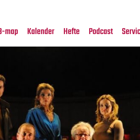
Premierensuche
Alle Hefte
Partne
Festival-Planer
Leseproben
Media
B-map
Kalender
Hefte
Podcast
Servi