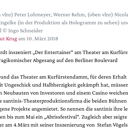
 vlnr) Peter Lohmeyer, Werner Rehm, (oben vlnr) Nicola
ngelke (in der Produktion als Hologramm zu sehen) u
l © Ingo Schneider
ut Krug
am 10. März 2018
rdt inszeniert „Der Entertainer“ am Theater am Kurfü
 tragikomischer Abgesang auf den Berliner Boulevard
und das Theater am Kurfürstendamm, für deren Erhalt d
mit Ungeschick und Halbherzigkeit gekämpft hat, müss
n Neubauten von Investoren und einem Casino weichen.
ie santinis-Theaterproduktionsfirma die beiden Bühne
gene Projekte angemietet. So nennen die santinis ihre l
n bis zum Mai ein „Abrissfestival“. Zugleich aber zeigte
er am 4.März mit seiner Inszenierung von Stefan Vögels