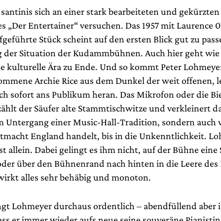
santinis sich an einer stark bearbeiteten und gekürzte
s „Der Entertainer“ versuchen. Das 1957 mit Laurence 0l
geführte Stück scheint auf den ersten Blick gut zu pass
 der Situation der Kudammbühnen. Auch hier geht wie
ne kulturelle Ära zu Ende. Und so kommt Peter Lohmeyer
mmene Archie Rice aus dem Dunkel der weit offenen, 
ch sofort ans Publikum heran. Das Mikrofon oder die Bie
ählt der Säufer alte Stammtischwitze und verkleinert da
m Untergang einer Music-Hall-Tradition, sondern auch 
ltmacht England handelt, bis in die Unkenntlichkeit. Lo
ist allein. Dabei gelingt es ihm nicht, auf der Bühne ein
der über den Bühnenrand nach hinten in die Leere des
 wirkt alles sehr behäbig und monoton.
gt Lohmeyer durchaus ordentlich – abendfüllend aber i
ass er immer wieder aufs neue seine souveräne Pianisti