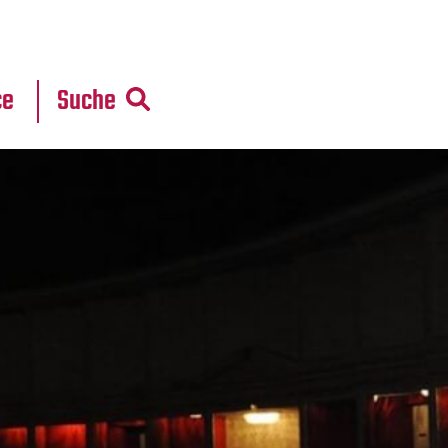
r
daten
ce
Suche