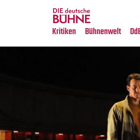
Tanz
Nachrufe
Crossover
Medientipps
Kritiken
Bühnenwelt
Dd