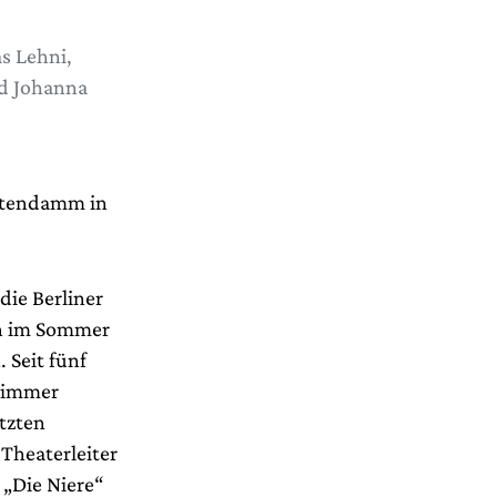
s Lehni,
nd Johanna
rstendamm in
ie Berliner
en im Sommer
 Seit fünf
n immer
etzten
 Theaterleiter
 „Die Niere“