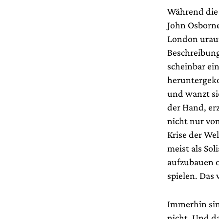
Während die 
John Osborne
London urauf
Beschreibung
scheinbar ei
heruntergeko
und wanzt si
der Hand, erz
nicht nur vo
Krise der We
meist als Sol
aufzubauen o
spielen. Das
Immerhin sin
nicht. Und d