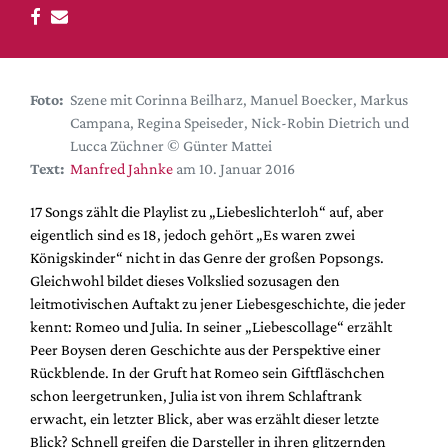
DdB-map
Kalender
Premierensuche
Foto:
Szene mit Corinna Beilharz, Manuel Boecker, Markus
Festival-Planer
Campana, Regina Speiseder, Nick-Robin Dietrich und
Hefte
Lucca Züchner © Günter Mattei
Text:
Manfred Jahnke
am 10. Januar 2016
Alle Hefte
Leseproben
17 Songs zählt die Playlist zu „Liebeslichterloh“ auf, aber
eigentlich sind es 18, jedoch gehört „Es waren zwei
Podcast
Königskinder“ nicht in das Genre der großen Popsongs.
Service
Gleichwohl bildet dieses Volkslied sozusagen den
leitmotivischen Auftakt zu jener Liebesgeschichte, die jeder
Shop / Abo
kennt: Romeo und Julia. In seiner „Liebescollage“ erzählt
Newsletter
Peer Boysen deren Geschichte aus der Perspektive einer
Redaktion
Rückblende. In der Gruft hat Romeo sein Giftfläschchen
schon leergetrunken, Julia ist von ihrem Schlaftrank
Autor:innen
erwacht, ein letzter Blick, aber was erzählt dieser letzte
Partner
Blick? Schnell greifen die Darsteller in ihren glitzernden