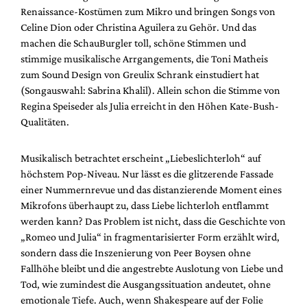
Mediadaten
Renaissance-Kostümen zum Mikro und bringen Songs von
Celine Dion oder Christina Aguilera zu Gehör. Und das
Suche
machen die SchauBurgler toll, schöne Stimmen und
stimmige musikalische Arrgangements, die Toni Matheis
zum Sound Design von Greulix Schrank einstudiert hat
(Songauswahl: Sabrina Khalil). Allein schon die Stimme von
Regina Speiseder als Julia erreicht in den Höhen Kate-Bush-
Qualitäten.
Musikalisch betrachtet erscheint „Liebeslichterloh“ auf
höchstem Pop-Niveau. Nur lässt es die glitzerende Fassade
einer Nummernrevue und das distanzierende Moment eines
Mikrofons überhaupt zu, dass Liebe lichterloh entflammt
werden kann? Das Problem ist nicht, dass die Geschichte von
„Romeo und Julia“ in fragmentarisierter Form erzählt wird,
sondern dass die Inszenierung von Peer Boysen ohne
Fallhöhe bleibt und die angestrebte Auslotung von Liebe und
Tod, wie zumindest die Ausgangssituation andeutet, ohne
emotionale Tiefe. Auch, wenn Shakespeare auf der Folie