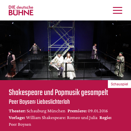
Kritiken
Schauspiel
Musiktheater
Tanz
Crossover
Bühnenwelt
Festivals & Veranstaltungen
Schauspiel
Menschen & Theater
Shakespeare und Popmusik gesampelt
Themen
Peer Boysen: Liebeslichterloh
Internationales
Theater:
Schauburg München
Premiere:
09.01.2016
Nachrufe
Vorlage:
William Shakespeare: Romeo und Julia
Regie:
Medientipps
Peer Boysen