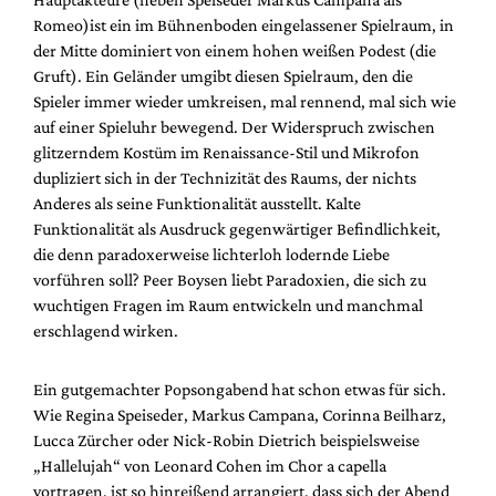
Romeo)ist ein im Bühnenboden eingelassener Spielraum, in
der Mitte dominiert von einem hohen weißen Podest (die
Gruft). Ein Geländer umgibt diesen Spielraum, den die
Spieler immer wieder umkreisen, mal rennend, mal sich wie
auf einer Spieluhr bewegend. Der Widerspruch zwischen
glitzerndem Kostüm im Renaissance-Stil und Mikrofon
dupliziert sich in der Technizität des Raums, der nichts
Anderes als seine Funktionalität ausstellt. Kalte
Funktionalität als Ausdruck gegenwärtiger Befindlichkeit,
die denn paradoxerweise lichterloh lodernde Liebe
vorführen soll? Peer Boysen liebt Paradoxien, die sich zu
wuchtigen Fragen im Raum entwickeln und manchmal
erschlagend wirken.
Ein gutgemachter Popsongabend hat schon etwas für sich.
Wie Regina Speiseder, Markus Campana, Corinna Beilharz,
Lucca Zürcher oder Nick-Robin Dietrich beispielsweise
„Hallelujah“ von Leonard Cohen im Chor a capella
vortragen, ist so hinreißend arrangiert, dass sich der Abend